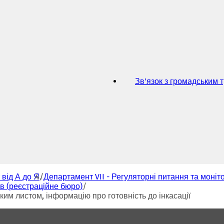
ь
с
я
в
н
о
в
і
й
Зв'язок з громадським 
в
к
л
а
д
ц
і
)
 від А до Я
Департамент VII - Регуляторні питання та моніт
ів (реєстраційне бюро)
им листом, інформацію про готовність до інкасації