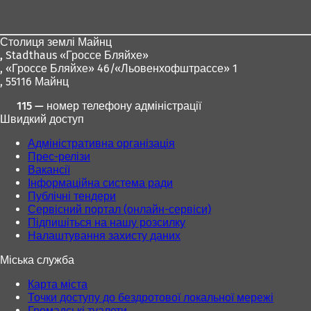
для
о
ніг
в
і
Столиця землі Майнц
й
,
Stadthaus «Гроссе Бляйхе»
в
, «Гроссе Бляйхе» 46/«Льовенхофштрассе» 1
к
, 55116 Майнц
л
а
115 — номер телефону адміністрації
д
Швидкий доступ
ц
Адміністративна організація
і
Прес-релізи
)
Вакансії
Інформаційна система ради
Публічні тендери
Сервісний портал (онлайн-сервіси)
Підпишіться на нашу розсилку
Налаштування захисту даних
Міська служба
Карта міста
Точки доступу до бездротової локальної мережі
Громадські туалети