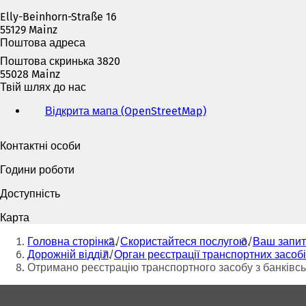
Elly-Beinhorn-Straße 16
55129 Mainz
Поштова адреса
Поштова скринька 3820
55028 Mainz
Твій шлях до нас
Відкрита мапа (OpenStreetMap)
(
В
і
Контактні особи
д
к
Години роботи
р
и
Доступність
в
а
Карта
є
Ти
т
Головна сторінка
Скористайтеся послугою
Ваш запит
тут:
ь
Дорожній відділ
Орган реєстрації транспортних засоб
с
Отримано реєстрацію транспортного засобу з банківськ
я
Зона
в
н