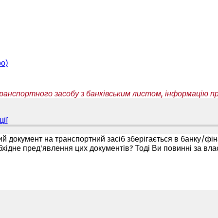
ро)
нспортного засобу з банківським листом, інформацію про
ії
(
В
і
й документ на транспортний засіб зберігається в банку/фінан
д
бхідне пред'явлення цих документів? Тоді Ви повинні за вла
к
р
и
в
а
є
т