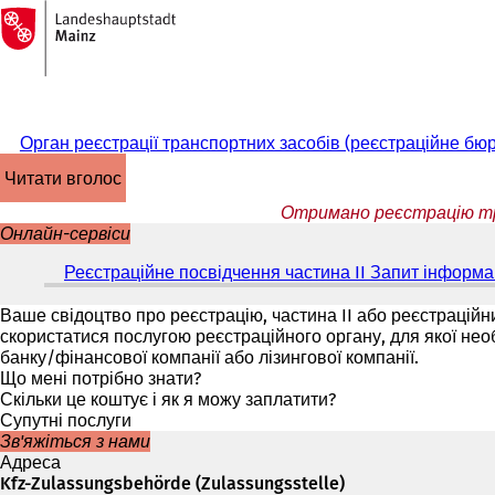
На
головну
Перейти до змісту
сторінку
Орган реєстрації транспортних засобів (реєстраційне бю
читати вголос
Отримано реєстрацію тра
Онлайн-сервіси
Реєстраційне посвідчення частина II Запит інформац
Ваше свідоцтво про реєстрацію, частина II або реєстраційни
скористатися послугою реєстраційного органу, для якої нео
банку/фінансової компанії або лізингової компанії.
Що мені потрібно знати?
Скільки це коштує і як я можу заплатити?
Супутні послуги
Зв'яжіться з нами
Адреса
Kfz-Zulassungsbehörde (Zulassungsstelle)