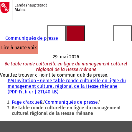
Vers
la
Accéder au contenu
page
d'accueil
Communiqués de presse
lire à haute voix
29. mai 2026
6e table ronde culturelle en ligne du management culturel
régional de la Hesse rhénane
Veuillez trouver ci-joint le communiqué de presse.
PM Invitation - 6ème table ronde culturelle en ligne du
management culturel régional de la Hesse rhénane
PDF
-Fichier
211,40 kB
Vous
Page d'accueil
Communiqués de presse
êtes
6e table ronde culturelle en ligne du management
culturel régional de la Hesse rhénane
ici
:
Pied