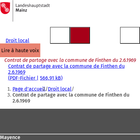
Vers
la
Accéder au contenu
page
d'accueil
Droit local
lire à haute voix
Contrat de partage avec la commune de Finthen du 2.6.1969
Contrat de partage avec la commune de Finthen du
2.6.1969
PDF
-Fichier
566,91 kB
Vous
Page d'accueil
Droit local
êtes
Contrat de partage avec la commune de Finthen du
2.6.1969
ici
:
Pied
de
page
Mayence