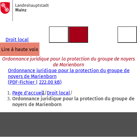
Vers
la
Accéder au contenu
page
d'accueil
Droit local
lire à haute voix
Ordonnance juridique pour la protection du groupe de noyers
de Marienborn
Ordonnance juridique pour la protection du groupe de
noyers de Marienborn
PDF
-Fichier
222,00 kB
Vous
Page d'accueil
Droit local
êtes
Ordonnance juridique pour la protection du groupe de
noyers de Marienborn
ici
:
Pied
de
page