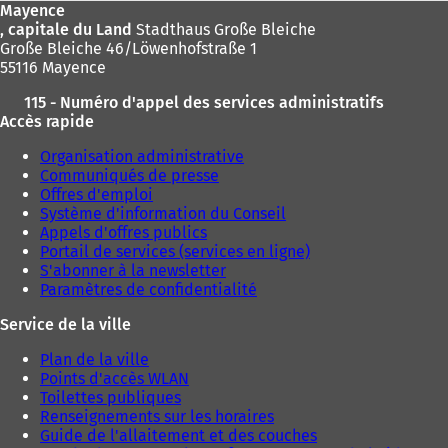
Mayence
, capitale du Land
Stadthaus Große Bleiche
Große Bleiche 46/Löwenhofstraße 1
55116 Mayence
115 - Numéro d'appel des services administratifs
Accès rapide
Organisation administrative
Communiqués de presse
Offres d'emploi
Système d'information du Conseil
Appels d'offres publics
Portail de services (services en ligne)
S'abonner à la newsletter
Paramètres de confidentialité
Service de la ville
Plan de la ville
Points d'accès WLAN
Toilettes publiques
Renseignements sur les horaires
Guide de l'allaitement et des couches