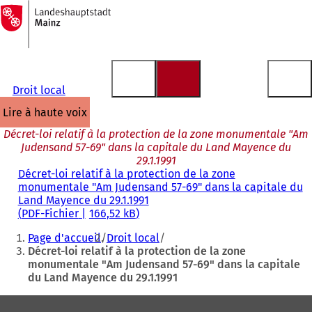
Vers
la
Accéder au contenu
page
d'accueil
Droit local
lire à haute voix
Décret-loi relatif à la protection de la zone monumentale "Am
Judensand 57-69" dans la capitale du Land Mayence du
29.1.1991
Décret-loi relatif à la protection de la zone
monumentale "Am Judensand 57-69" dans la capitale du
Land Mayence du 29.1.1991
PDF
-Fichier
166,52 kB
Vous
Page d'accueil
Droit local
êtes
Décret-loi relatif à la protection de la zone
monumentale "Am Judensand 57-69" dans la capitale
ici
du Land Mayence du 29.1.1991
:
Pied