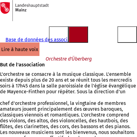
Vers
la
Accéder au contenu
page
d'accueil
Base de données des associations
lire à haute voix
Orchestre d'Überberg
But de l'association
L'orchestre se consacre à la musique classique. L'ensemble
existe depuis plus de 20 ans et se réunit tous les mercredis
soirs à 17h45 dans la salle paroissiale de l'église évangélique
de Mayence-Finthen pour répéter. Sous la direction d'un
chef d'orchestre professionnel, la vingtaine de membres
amateurs jouent principalement des œuvres baroques,
classiques viennois et romantiques. L'orchestre comprend
des violons, des altos, des violoncelles, des hautbois, des
flûtes, des clarinettes, des cors, des bassons et des pianos.
Les nouveaux musiciens sont les bienvenus, nous souhaitons