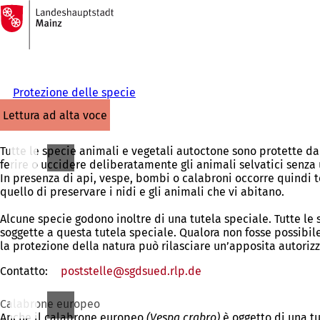
Alla
pagina
Vai al contenuto
iniziale
Protezione delle specie
lettura ad alta voce
Tutte le specie animali e vegetali autoctone sono protette da
ferire o uccidere deliberatamente gli animali selvatici senza
In presenza di api, vespe, bombi o calabroni occorre quindi ten
quello di preservare i nidi e gli animali che vi abitano.
Alcune specie godono inoltre di una tutela speciale. Tutte le
soggette a questa tutela speciale. Qualora non fosse possibile
la protezione della natura può rilasciare un’apposita autoriz
Contatto:
poststelle
sgdsued.rlp
de
Calabrone europeo
Anche il calabrone europeo
(Vespa crabro)
è oggetto di una tu