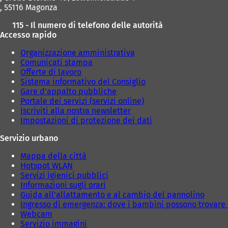
s
, 55116 Magonza
c
h
115 - Il numero di telefono delle autorità
e
Accesso rapido
d
a
Organizzazione amministrativa
)
Comunicati stampa
Offerte di lavoro
Sistema informativo del Consiglio
Gare d'appalto pubbliche
Portale dei servizi (servizi online)
Iscriviti alla nostra newsletter
Impostazioni di protezione dei dati
Servizio urbano
Mappa della città
Hotspot WLAN
Servizi igienici pubblici
Informazioni sugli orari
Guida all'allattamento e al cambio del pannolino
Ingresso di emergenza: dove i bambini possono trovare 
Webcam
Servizio immagini