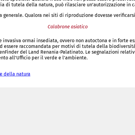
a di tutela della natura, può rilasciare un’autorizzazione in c
a generale. Qualora nei siti di riproduzione dovesse verificars
Calabrone asiatico
 invasiva ormai insediata, ovvero non autoctona e in forte es
d essere raccomandata per motivi di tutela della biodiversità.
tenFinder del Land Renania-Palatinato. Le segnalazioni relative
to all'Ufficio per il verde e l'ambiente.
e della natura
(
S
i
a
p
r
e
i
n
u
n