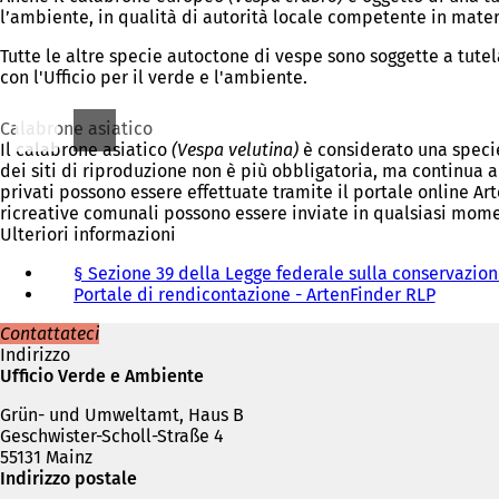
l’ambiente, in qualità di autorità locale competente in materi
Tutte le altre specie autoctone di vespe sono soggette a tutel
con l'Ufficio per il verde e l'ambiente.
Calabrone asiatico
Il calabrone asiatico
(Vespa velutina)
è considerato una specie
dei siti di riproduzione non è più obbligatoria, ma continua a
privati possono essere effettuate tramite il portale online Ar
ricreative comunali possono essere inviate in qualsiasi momen
Ulteriori informazioni
§ Sezione 39 della Legge federale sulla conservazion
Portale di rendicontazione - ArtenFinder RLP
(
S
Contattateci
i
Indirizzo
a
Ufficio Verde e Ambiente
p
r
Grün- und Umweltamt, Haus B
e
Geschwister-Scholl-Straße 4
i
55131 Mainz
n
Indirizzo postale
u