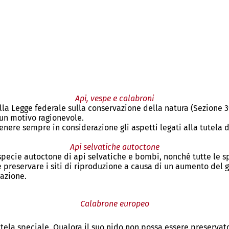
Api, vespe e calabroni
lla Legge federale sulla conservazione della natura (Sezione 3
 un motivo ragionevole.
ere sempre in considerazione gli aspetti legati alla tutela del
Api selvatiche autoctone
 specie autoctone di api selvatiche e bombi, nonché tutte le s
 preservare i siti di riproduzione a causa di un aumento del gr
zazione.
Calabrone europeo
tela speciale. Qualora il suo nido non possa essere preservato a