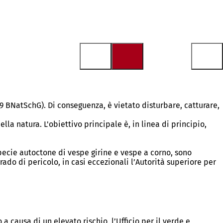
9 BNatSchG). Di conseguenza, è vietato disturbare, catturare,
la natura. L'obiettivo principale è, in linea di principio,
pecie autoctone di vespe girine e vespe a corno, sono
ado di pericolo, in casi eccezionali l’Autorità superiore per
 causa di un elevato rischio, l’Ufficio per il verde e