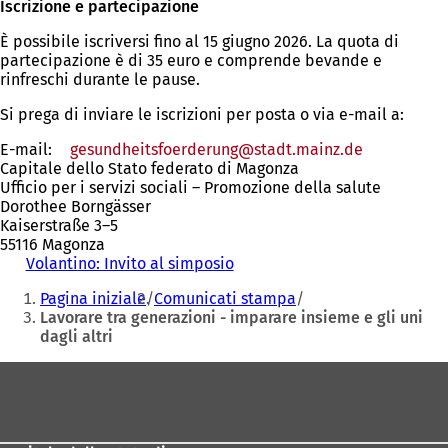
Iscrizione e partecipazione
È possibile iscriversi fino al 15 giugno 2026. La quota di
partecipazione è di 35 euro e comprende bevande e
rinfreschi durante le pause.
Si prega di inviare le iscrizioni per posta o via e-mail a:
E-mail:
gesundheitsfoerderung
stadt.mainz
de
Capitale dello Stato federato di Magonza
Ufficio per i servizi sociali – Promozione della salute
Dorothee Borngässer
Kaiserstraße 3–5
55116 Magonza
Volantino: Invito al simposio
Siete
Pagina iniziale
Comunicati stampa
qui:
Lavorare tra generazioni - imparare insieme e gli uni
dagli altri
Area
dei
piedi