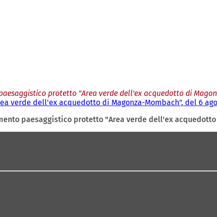
paesaggistico protetto "Area verde dell'ex acquedotto di Mago
rea verde dell'ex acquedotto di Magonza-Mombach", del 6 ago
emento paesaggistico protetto "Area verde dell'ex acquedott