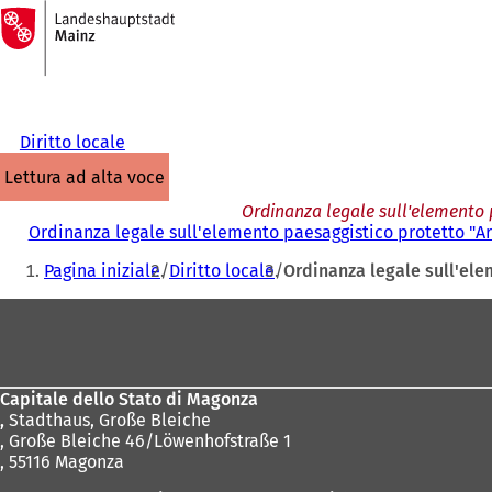
Alla
pagina
Vai al contenuto
iniziale
Diritto locale
lettura ad alta voce
Ordinanza legale sull'elemento 
Ordinanza legale sull'elemento paesaggistico protetto "A
Siete
Pagina iniziale
Diritto locale
Ordinanza legale sull'el
qui:
Area
dei
piedi
Capitale dello Stato di Magonza
,
Stadthaus, Große Bleiche
, Große Bleiche 46/Löwenhofstraße 1
, 55116 Magonza