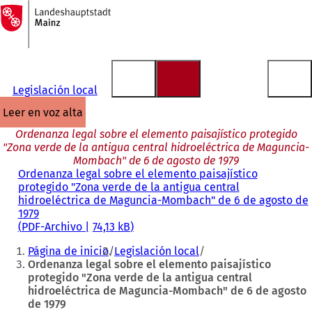
A
la
Saltar al contenido
página
de
inicio
Legislación local
leer en voz alta
Ordenanza legal sobre el elemento paisajístico protegido
"Zona verde de la antigua central hidroeléctrica de Maguncia-
Mombach" de 6 de agosto de 1979
Ordenanza legal sobre el elemento paisajístico
protegido "Zona verde de la antigua central
hidroeléctrica de Maguncia-Mombach" de 6 de agosto de
1979
PDF
-Archivo
74,13 kB
Estás
Página de inicio
Legislación local
aquí:
Ordenanza legal sobre el elemento paisajístico
protegido "Zona verde de la antigua central
hidroeléctrica de Maguncia-Mombach" de 6 de agosto
de 1979