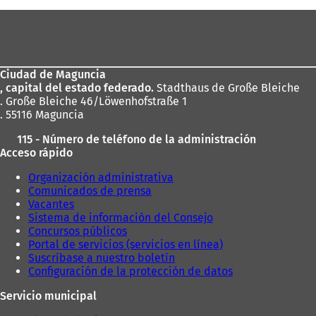
Zona
de
los
Ciudad de Maguncia
pies
, capital del estado federado.
Stadthaus de Große Bleiche
. Große Bleiche 46/Löwenhofstraße 1
. 55116 Maguncia
115 - Número de teléfono de la administración
Acceso rápido
Organización administrativa
Comunicados de prensa
Vacantes
Sistema de información del Consejo
Concursos públicos
Portal de servicios (servicios en línea)
Suscríbase a nuestro boletín
Configuración de la protección de datos
Servicio municipal