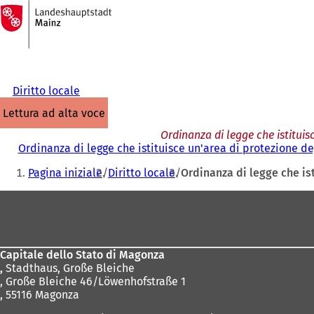
Alla
pagina
Vai al contenuto
iniziale
Diritto locale
lettura ad alta voce
Ordinanza di legge che istituis
Ordinanza di legge che istituisce un'area di protezione de
Siete
Pagina iniziale
Diritto locale
Ordinanza di legge che is
qui:
Area
dei
piedi
Capitale dello Stato di Magonza
,
Stadthaus, Große Bleiche
, Große Bleiche 46/Löwenhofstraße 1
, 55116 Magonza