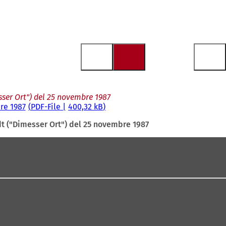
esser Ort") del 25 novembre 1987
re 1987
PDF
-File
400,32 kB
adt ("Dimesser Ort") del 25 novembre 1987