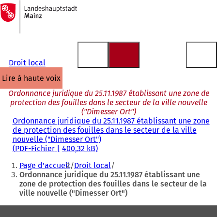
Vers
la
Accéder au contenu
page
d'accueil
Droit local
lire à haute voix
Ordonnance juridique du 25.11.1987 établissant une zone de
protection des fouilles dans le secteur de la ville nouvelle
("Dimesser Ort")
Ordonnance juridique du 25.11.1987 établissant une zone
de protection des fouilles dans le secteur de la ville
nouvelle ("Dimesser Ort")
PDF
-Fichier
400,32 kB
Vous
Page d'accueil
Droit local
êtes
Ordonnance juridique du 25.11.1987 établissant une
zone de protection des fouilles dans le secteur de la
ici
ville nouvelle ("Dimesser Ort")
:
Pied