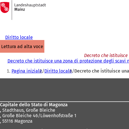
Alla
pagina
Vai al contenuto
iniziale
Diritto locale
lettura ad alta voce
Decreto che istituisce
Decreto che istituisce una zona di protezione degli scavi
Siete
Pagina iniziale
Diritto locale
Decreto che istituisce un
qui:
Area
dei
piedi
Capitale dello Stato di Magonza
,
Stadthaus, Große Bleiche
, Große Bleiche 46/Löwenhofstraße 1
, 55116 Magonza