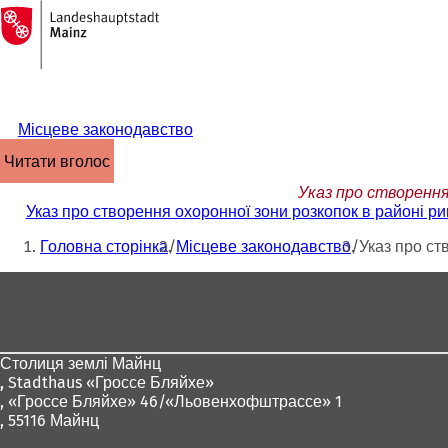
На
головну
Перейти до змісту
сторінку
Місцеве законодавство
читати вголос
Указ про створення 
Указ про створення охоронної зони розкопок в районі ри
Ти
Головна сторінка
Місцеве законодавство
Указ про ст
тут:
Зона
для
ніг
Столиця землі Майнц
,
Stadthaus «Гроссе Бляйхе»
, «Гроссе Бляйхе» 46/«Льовенхофштрассе» 1
, 55116 Майнц