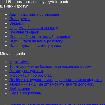
115 — номер телефону адміністрації
Швидкий доступ
Адміністративна організація
Прес-релізи
Вакансії
Інформаційна система ради
Публічні тендери
Сервісний портал (онлайн-сервіси)
Підпишіться на нашу розсилку
Налаштування захисту даних
Міська служба
Карта міста
Точки доступу до бездротової локальної мережі
Громадські туалети
Інформація про розклад
Посібник з грудного вигодовування та зміни підгузків
Аварійний вхід - де діти можуть знайти допомогу
Веб-камери
Сервіс зображень