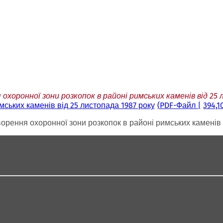
охоронної зони розкопок в районі римських каменів від 25
мських каменів від 25 листопада 1987 року
PDF
-Файл
394,1
ворення охоронної зони розкопок в районі римських каменів 