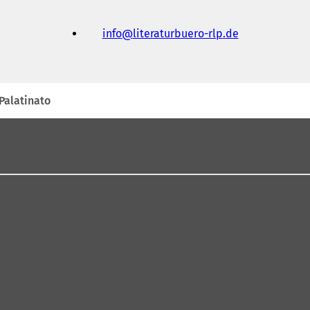
info
literaturbuero-rlp
de
-Palatinato