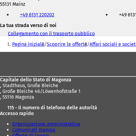
55131 Mainz
Telefono,
+49 6131 220202
+49 613
fax
e
La tua strada verso di noi
indirizzo
e-
Collegamento con il trasporto pubblico
(
mail
Siete
S
Pagina iniziale
Scoprire le offerte
Affari sociali e socie
i
qui:
a
Area
p
r
dei
e
piedi
i
n
Capitale dello Stato di Magonza
u
,
Stadthaus, Große Bleiche
n
, Große Bleiche 46/Löwenhofstraße 1
a
, 55116 Magonza
n
115 - Il numero di telefono delle autorità
u
Accesso rapido
o
v
Organizzazione amministrativa
a
Comunicati stampa
s
Offerte di lavoro