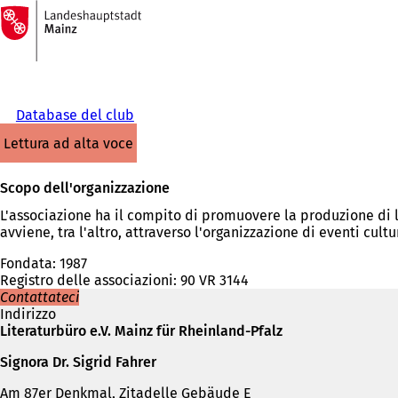
Alla
pagina
Vai al contenuto
iniziale
Database del club
lettura ad alta voce
Scopo dell'organizzazione
L'associazione ha il compito di promuovere la produzione di let
avviene, tra l'altro, attraverso l'organizzazione di eventi cultur
Fondata: 1987
Registro delle associazioni: 90 VR 3144
Contattateci
Indirizzo
Literaturbüro e.V. Mainz für Rheinland-Pfalz
Signora Dr. Sigrid Fahrer
Am 87er Denkmal, Zitadelle Gebäude E