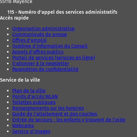
n
55116 Mayence
e
n
l
115 - Numéro d'appel des services administratifs
o
o
Accès rapide
u
n
v
Organisation administrative
g
e
Communiqués de presse
l
l
Offres d'emploi
e
o
Système d'information du Conseil
t
n
Appels d'offres publics
)
g
Portail de services (services en ligne)
l
S'abonner à la newsletter
e
Paramètres de confidentialité
t
)
Service de la ville
Plan de la ville
Points d'accès WLAN
Toilettes publiques
Renseignements sur les horaires
Guide de l'allaitement et des couches
Entrée de secours - les enfants y trouvent de l'aide
Webcams
Service d'images