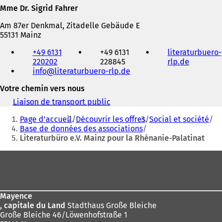
Mme Dr. Sigrid Fahrer
Am 87er Denkmal, Zitadelle Gebäude E
55131 Mainz
Téléphone,
+49 6131
+49 6131
literaturbuero-
fax
220202
228845
rlp.de
(
et
info
literaturbuero-rlp
de
S
adresse
'
électronique
Votre chemin vers nous
o
u
Liaison de transport public
(
v
Vous
S
r
Page d'accueil
Découvrir les offres
Social et société
'
êtes
e
Base de données des associations
o
d
Literaturbüro e.V. Mainz pour la Rhénanie-Palatinat
ici
u
a
v
:
Pied
n
r
s
e
de
u
d
page
n
a
n
n
Mayence
o
s
, capitale du Land
Stadthaus Große Bleiche
u
u
Große Bleiche 46/Löwenhofstraße 1
v