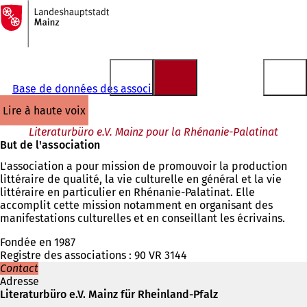
Vers
la
Accéder au contenu
page
d'accueil
Base de données des associations
lire à haute voix
Literaturbüro e.V. Mainz pour la Rhénanie-Palatinat
But de l'association
L'association a pour mission de promouvoir la production
littéraire de qualité, la vie culturelle en général et la vie
littéraire en particulier en Rhénanie-Palatinat. Elle
accomplit cette mission notamment en organisant des
manifestations culturelles et en conseillant les écrivains.
Fondée en 1987
Registre des associations : 90 VR 3144
Contact
Adresse
Literaturbüro e.V. Mainz für Rheinland-Pfalz