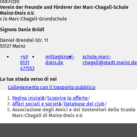
Indirizzo
Verein der Freunde und Förderer der Marc-Chagall-Schule
Mainz-Drais e.V.
c/o Marc-Chagall-Grundschule
Signora Dania Brödl
Daniel-Brendel-Str. 11
55127 Mainz
Telefono,
+49
mittagsinsel-
schule.marc-
fax
6131
drais.de
(
chagall
stadt.mainz
de
e
477553
S
indirizzo
i
e-
La tua strada verso di noi
a
mail
p
Collegamento con il trasporto pubblico
(
r
Siete
S
e
Pagina iniziale
Scoprire le offerte
i
qui:
i
Affari sociali e società
Database del club
a
n
Associazione degli Amici e dei Sostenitori della Scuola
p
u
Marc-Chagall di Mainz-Drais e.V.
r
n
e
Area
a
i
n
n
dei