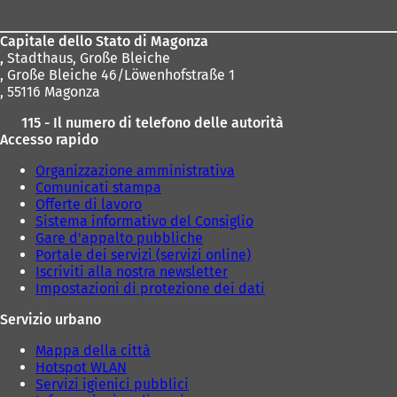
u
u
piedi
o
n
v
a
Capitale dello Stato di Magonza
a
n
,
Stadthaus, Große Bleiche
s
u
, Große Bleiche 46/Löwenhofstraße 1
c
o
, 55116 Magonza
h
v
e
115 - Il numero di telefono delle autorità
a
d
Accesso rapido
s
a
c
Organizzazione amministrativa
)
h
Comunicati stampa
e
Offerte di lavoro
d
Sistema informativo del Consiglio
a
Gare d'appalto pubbliche
)
Portale dei servizi (servizi online)
Iscriviti alla nostra newsletter
Impostazioni di protezione dei dati
Servizio urbano
Mappa della città
Hotspot WLAN
Servizi igienici pubblici