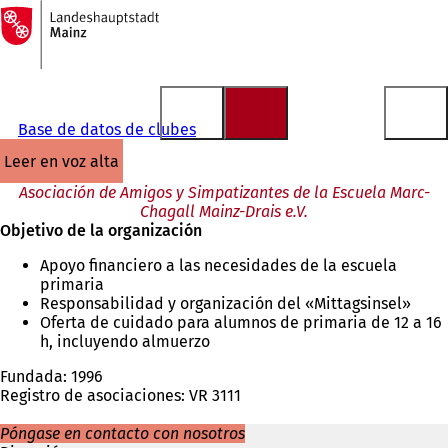
A
la
Saltar al contenido
página
de
inicio
Base de datos de clubes
leer en voz alta
Asociación de Amigos y Simpatizantes de la Escuela Marc-
Chagall Mainz-Drais e.V.
Objetivo de la organización
Apoyo financiero a las necesidades de la escuela
primaria
Responsabilidad y organización del «Mittagsinsel»
Oferta de cuidado para alumnos de primaria de 12 a 16
h, incluyendo almuerzo
Fundada: 1996
Registro de asociaciones: VR 3111
Póngase en contacto con nosotros