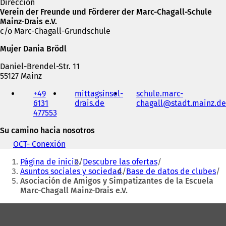
Dirección
Verein der Freunde und Förderer der Marc-Chagall-Schule
Mainz-Drais e.V.
c/o Marc-Chagall-Grundschule
Mujer Dania Brödl
Daniel-Brendel-Str. 11
55127 Mainz
Teléfono,
+49
mittagsinsel-
schule.marc-
fax
6131
drais.de
(
chagall
stadt.mainz
de
y
477553
S
dirección
e
de
Su camino hacia nosotros
a
correo
b
electrónico
OCT
- Conexión
(
r
Estás
S
e
Página de inicio
Descubre las ofertas
e
aquí:
e
Asuntos sociales y sociedad
Base de datos de clubes
a
n
Asociación de Amigos y Simpatizantes de la Escuela
b
u
Marc-Chagall Mainz-Drais e.V.
r
n
e
Zona
a
e
n
n
de