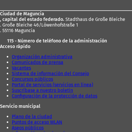
u
u
los
e
n
v
a
Ciudad de Maguncia
pies
a
n
, capital del estado federado.
Stadthaus de Große Bleiche
p
u
. Große Bleiche 46/Löwenhofstraße 1
e
e
. 55116 Maguncia
s
v
t
115 - Número de teléfono de la administración
a
a
Acceso rápido
p
ñ
e
Organización administrativa
a
s
Comunicados de prensa
)
t
Vacantes
a
Sistema de información del Consejo
ñ
Concursos públicos
a
Portal de servicios (servicios en línea)
)
Suscríbase a nuestro boletín
Configuración de la protección de datos
Servicio municipal
Plano de la ciudad
Puntos de acceso WLAN
Aseos públicos