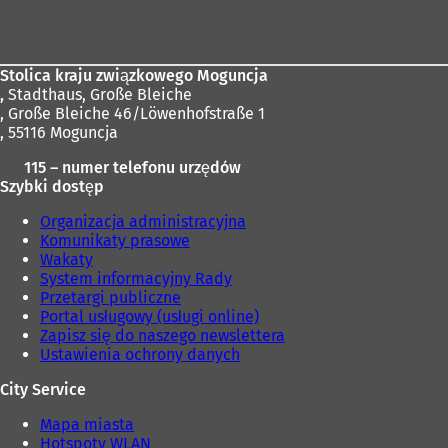
r
stóp
a
s
i
Stolica kraju związkowego Moguncja
ę
,
Stadthaus, Große Bleiche
w
, Große Bleiche 46/Löwenhofstraße 1
n
, 55116 Moguncja
o
115 – numer telefonu urzędów
w
Szybki dostęp
e
j
Organizacja administracyjna
k
Komunikaty prasowe
a
Wakaty
r
System informacyjny Rady
c
Przetargi publiczne
i
Portal usługowy (usługi online)
e
Zapisz się do naszego newslettera
)
Ustawienia ochrony danych
City Service
Mapa miasta
Hotspoty WLAN