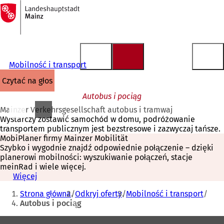
Do
strony
Przejdź do treści
głównej
Mobilność i transport
czytać na głos
Autobus i pociąg
Mainzer Verkehrsgesellschaft autobus i tramwaj
Wystarczy zostawić samochód w domu, podróżowanie
transportem publicznym jest bezstresowe i zazwyczaj tańsze.
MobiPlaner firmy Mainzer Mobilität
Szybko i wygodnie znajdź odpowiednie połączenie – dzięki
planerowi mobilności: wyszukiwanie połączeń, stacje
meinRad i wiele więcej.
Więcej
(
Jesteś
O
Strona główna
Odkryj oferty
Mobilność i transport
t
tutaj:
Autobus i pociąg
w
i
Obszar
e