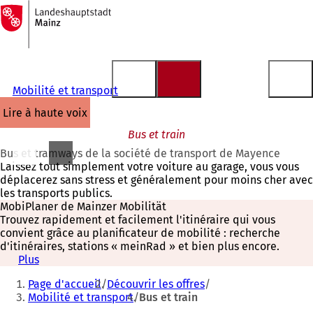
Vers
la
Accéder au contenu
page
d'accueil
Mobilité et transport
lire à haute voix
Bus et train
Bus et tramways de la société de transport de Mayence
Laissez tout simplement votre voiture au garage, vous vous
déplacerez sans stress et généralement pour moins cher avec
les transports publics.
MobiPlaner de Mainzer Mobilität
Trouvez rapidement et facilement l'itinéraire qui vous
convient grâce au planificateur de mobilité : recherche
d'itinéraires, stations « meinRad » et bien plus encore.
Plus
(
Vous
S
Page d'accueil
Découvrir les offres
'
êtes
Mobilité et transport
Bus et train
o
u