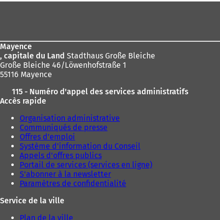
ici
Pied
v
:
r
de
e
page
d
a
Mayence
n
, capitale du Land
Stadthaus Große Bleiche
s
Große Bleiche 46/Löwenhofstraße 1
u
55116 Mayence
n
115 - Numéro d'appel des services administratifs
n
Accès rapide
o
u
Organisation administrative
v
Communiqués de presse
e
Offres d'emploi
l
Système d'information du Conseil
o
Appels d'offres publics
n
Portail de services (services en ligne)
g
S'abonner à la newsletter
l
Paramètres de confidentialité
e
t
Service de la ville
)
Plan de la ville