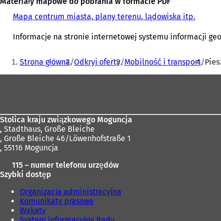
Materiały mapowe do pobrania w formacie PDF
Mapa centrum miasta, plany terenu, lądowiska itp.
Informacje na stronie internetowej systemu informacji geo
Jesteś
Strona główna
Odkryj oferty
Mobilność i transport
Pies
tutaj:
Obszar
stóp
Stolica kraju związkowego Moguncja
,
Stadthaus, Große Bleiche
, Große Bleiche 46/Löwenhofstraße 1
, 55116 Moguncja
115 – numer telefonu urzędów
Szybki dostęp
Organizacja administracyjna
Komunikaty prasowe
Wakaty
System informacyjny Rady