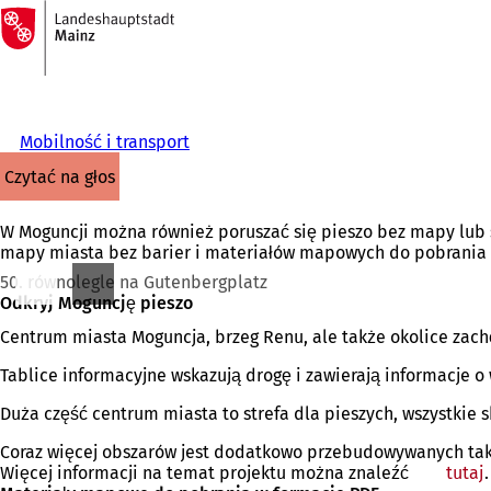
Do
strony
Przejdź do treści
głównej
Mobilność i transport
czytać na głos
W Moguncji można również poruszać się pieszo bez mapy lub s
mapy miasta bez barier i materiałów mapowych do pobrania 
50. równolegle na Gutenbergplatz
Odkryj Moguncję pieszo
Centrum miasta Moguncja, brzeg Renu, ale także okolice zac
Tablice informacyjne wskazują drogę i zawierają informacje 
Duża część centrum miasta to strefa dla pieszych, wszystkie 
Coraz więcej obszarów jest dodatkowo przebudowywanych tak,
Więcej informacji na temat projektu można znaleźć
tutaj
.