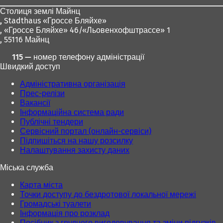
ніг
Столиця землі Майнц
,
Stadthaus «Гроссе Бляйхе»
, «Гроссе Бляйхе» 46/«Льовенхофштрассе» 1
, 55116 Майнц
115 — номер телефону адміністрації
Швидкий доступ
Адміністративна організація
Прес-релізи
Вакансії
Інформаційна система ради
Публічні тендери
Сервісний портал (онлайн-сервіси)
Підпишіться на нашу розсилку
Налаштування захисту даних
Міська служба
Карта міста
Точки доступу до бездротової локальної мережі
Громадські туалети
Інформація про розклад
Посібник з грудного вигодовування та зміни підгузків