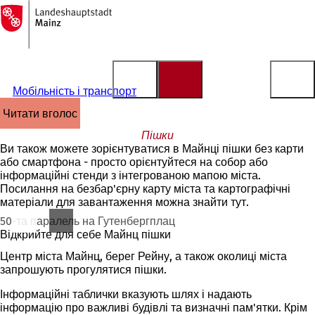
На
головну
Перейти до змісту
сторінку
Мобільність і транспорт
читати вголос
Пішки
Ви також можете зорієнтуватися в Майнці пішки без карти
або смартфона - просто орієнтуйтеся на собор або
інформаційні стенди з інтегрованою мапою міста.
Посилання на безбар'єрну карту міста та картографічні
матеріали для завантаження можна знайти тут.
50-та паралель на Гутенбергплац
Відкрийте для себе Майнц пішки
Центр міста Майнц, берег Рейну, а також околиці міста
запрошують прогулятися пішки.
Інформаційні таблички вказують шлях і надають
інформацію про важливі будівлі та визначні пам'ятки. Крім