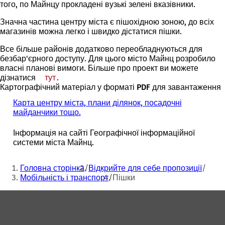
того, по Майнцу прокладені вузькі зелені вказівники.
Значна частина центру міста є пішохідною зоною, до всіх
магазинів можна легко і швидко дістатися пішки.
Все більше районів додатково переобладнуються для
безбар'єрного доступу. Для цього місто Майнц розробило
власні планові вимоги. Більше про проект ви можете
дізнатися
тут
.
Картографічний матеріал у форматі PDF для завантаження
Карта центру міста, плани ділянок, посадочні
майданчики тощо.
Інформація на сайті Географічної інформаційної
системи міста Майнц.
Ти
Головна сторінка
Відкрийте для себе пропозиції
тут:
Мобільність і транспорт
Пішки
Зона
для