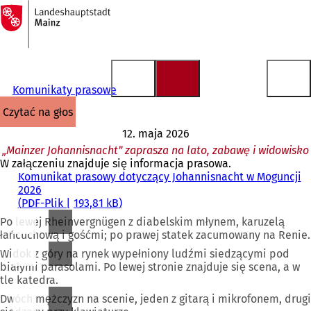
Do
strony
Przejdź do treści
głównej
Komunikaty prasowe
czytać na głos
12. maja 2026
„Mainzer Johannisnacht” zaprasza na lato, zabawę i widowisko
W załączeniu znajduje się informacja prasowa.
Komunikat prasowy dotyczący Johannisnacht w Moguncji
2026
PDF
-Plik
193,81 kB
Po lewej Rheinvergnügen z diabelskim młynem, karuzelą
łańcuchową i gośćmi; po prawej statek zacumowany na Renie.
Widok z góry na rynek wypełniony ludźmi siedzącymi pod
białymi parasolami. Po lewej stronie znajduje się scena, a w
tle katedra.
Dwóch mężczyzn na scenie, jeden z gitarą i mikrofonem, drugi