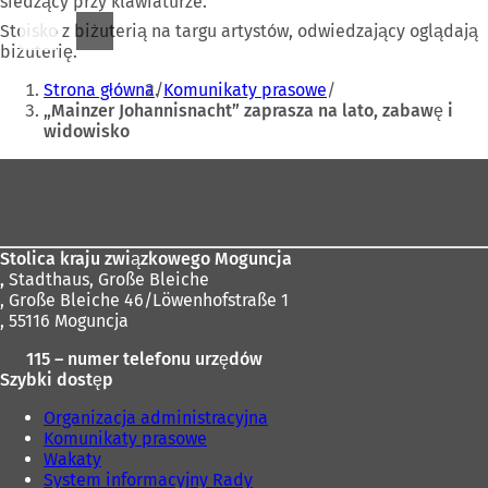
siedzący przy klawiaturze.
Stoisko z biżuterią na targu artystów, odwiedzający oglądają
biżuterię.
Jesteś
Strona główna
Komunikaty prasowe
tutaj:
„Mainzer Johannisnacht” zaprasza na lato, zabawę i
widowisko
Obszar
stóp
Stolica kraju związkowego Moguncja
,
Stadthaus, Große Bleiche
, Große Bleiche 46/Löwenhofstraße 1
, 55116 Moguncja
115 – numer telefonu urzędów
Szybki dostęp
Organizacja administracyjna
Komunikaty prasowe
Wakaty
System informacyjny Rady