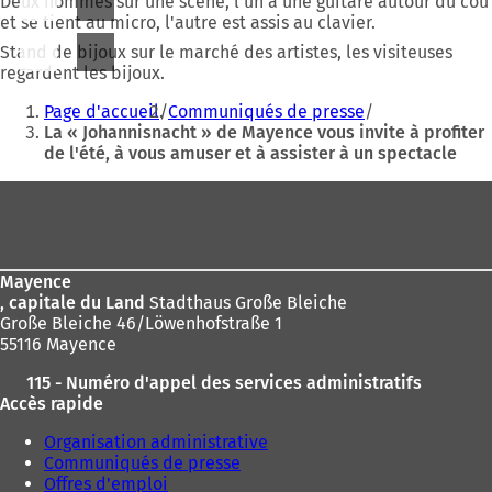
Deux hommes sur une scène, l'un a une guitare autour du cou
et se tient au micro, l'autre est assis au clavier.
Stand de bijoux sur le marché des artistes, les visiteuses
regardent les bijoux.
Vous
Page d'accueil
Communiqués de presse
êtes
La « Johannisnacht » de Mayence vous invite à profiter
de l'été, à vous amuser et à assister à un spectacle
ici
:
Pied
de
page
Mayence
, capitale du Land
Stadthaus Große Bleiche
Große Bleiche 46/Löwenhofstraße 1
55116 Mayence
115 - Numéro d'appel des services administratifs
Accès rapide
Organisation administrative
Communiqués de presse
Offres d'emploi