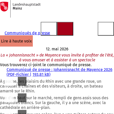
Vers
la
Accéder au contenu
page
d'accueil
Communiqués de presse
lire à haute voix
12. mai 2026
La « Johannisnacht » de Mayence vous invite à profiter de l'été,
à vous amuser et à assister à un spectacle
Vous trouverez ci-joint le communiqué de presse.
Communiqué de presse : Johannisnacht de Mayence 2026
PDF
-Fichier
193,81 kB
À gauche, les plaisirs du Rhin avec une grande roue, un
carrousel à chaînes et des visiteurs, à droite, un bateau
amarré sur le Rhin.
Vue d'en haut sur le marché, rempli de gens assis sous des
parapluies blancs. Sur la gauche, il y a une scène, avec la
cathédrale en arrière-plan.