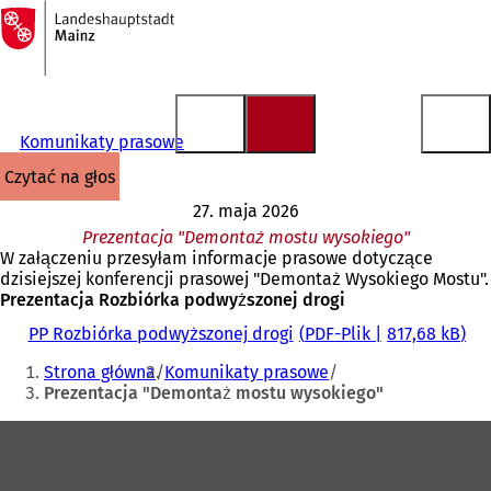
Do
strony
Przejdź do treści
głównej
Komunikaty prasowe
czytać na głos
27. maja 2026
Prezentacja "Demontaż mostu wysokiego"
W załączeniu przesyłam informacje prasowe dotyczące
dzisiejszej konferencji prasowej "Demontaż Wysokiego Mostu".
Prezentacja Rozbiórka podwyższonej drogi
PP Rozbiórka podwyższonej drogi
PDF
-Plik
817,68 kB
Jesteś
Strona główna
Komunikaty prasowe
tutaj:
Prezentacja "Demontaż mostu wysokiego"
Obszar
stóp