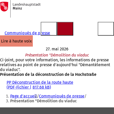
Vers
la
Accéder au contenu
page
d'accueil
Communiqués de presse
lire à haute voix
27. mai 2026
Présentation "Démolition du viaduc
Ci-joint, pour votre information, les informations de presse
relatives au point de presse d'aujourd'hui "Démantèlement
du viaduc".
Présentation de la déconstruction de la Hochstraße
PP Déconstruction de la route haute
PDF
-Fichier
817,68 kB
Vous
Page d'accueil
Communiqués de presse
êtes
Présentation "Démolition du viaduc
ici
Pied