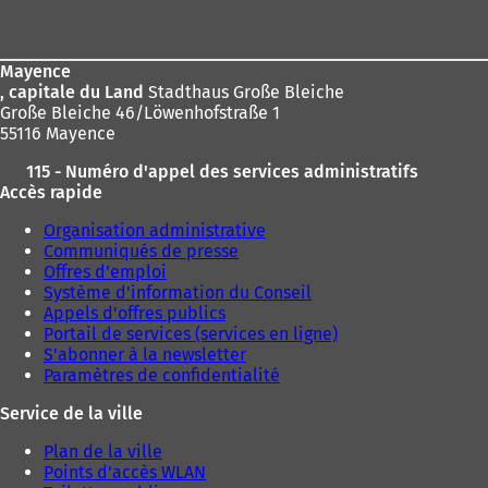
:
de
page
Mayence
, capitale du Land
Stadthaus Große Bleiche
Große Bleiche 46/Löwenhofstraße 1
55116 Mayence
115 - Numéro d'appel des services administratifs
Accès rapide
Organisation administrative
Communiqués de presse
Offres d'emploi
Système d'information du Conseil
Appels d'offres publics
Portail de services (services en ligne)
S'abonner à la newsletter
Paramètres de confidentialité
Service de la ville
Plan de la ville
Points d'accès WLAN