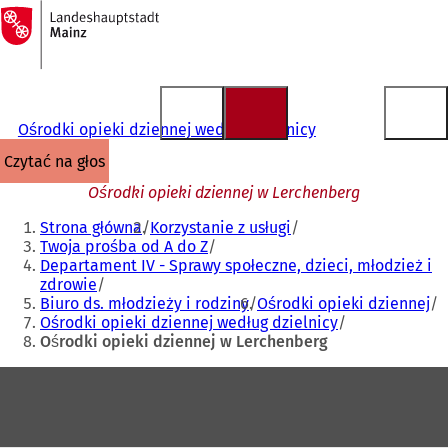
Do
strony
Przejdź do treści
głównej
Ośrodki opieki dziennej według dzielnicy
czytać na głos
Ośrodki opieki dziennej w Lerchenberg
Jesteś
Strona główna
Korzystanie z usługi
tutaj:
Twoja prośba od A do Z
Departament IV - Sprawy społeczne, dzieci, młodzież i
zdrowie
Biuro ds. młodzieży i rodziny
Ośrodki opieki dziennej
Ośrodki opieki dziennej według dzielnicy
Ośrodki opieki dziennej w Lerchenberg
Obszar
stóp