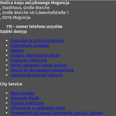
Stolica kraju związkowego Moguncja
,
Stadthaus, Große Bleiche
, Große Bleiche 46/Löwenhofstraße 1
, 55116 Moguncja
115 – numer telefonu urzędów
Szybki dostęp
Organizacja administracyjna
Komunikaty prasowe
Wakaty
System informacyjny Rady
Przetargi publiczne
Portal usługowy (usługi online)
Zapisz się do naszego newslettera
Ustawienia ochrony danych
City Service
Mapa miasta
Hotspoty WLAN
Toalety publiczne
Informacje o rozkładzie jazdy
Przewodnik dotyczący karmienia piersią i zmiany