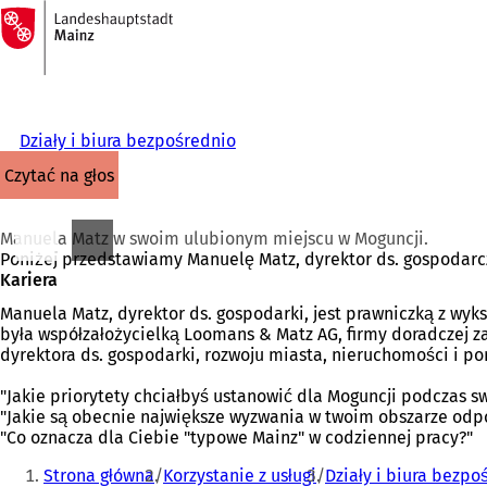
Do
strony
Przejdź do treści
głównej
Działy i biura bezpośrednio
czytać na głos
Manuela Matz w swoim ulubionym miejscu w Moguncji.
Poniżej przedstawiamy Manuelę Matz, dyrektor ds. gospodarczy
Kariera
Manuela Matz, dyrektor ds. gospodarki, jest prawniczką z w
była współzałożycielką Loomans & Matz AG, firmy doradczej za
dyrektora ds. gospodarki, rozwoju miasta, nieruchomości i po
"Jakie priorytety chciałbyś ustanowić dla Moguncji podczas sw
"Jakie są obecnie największe wyzwania w twoim obszarze odp
"Co oznacza dla Ciebie "typowe Mainz" w codziennej pracy?"
Jesteś
Strona główna
Korzystanie z usługi
Działy i biura bezpo