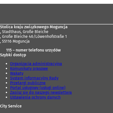
tutaj:
Obszar
stóp
Stolica kraju związkowego Moguncja
,
Stadthaus, Große Bleiche
, Große Bleiche 46/Löwenhofstraße 1
, 55116 Moguncja
115 – numer telefonu urzędów
Szybki dostęp
Organizacja administracyjna
Komunikaty prasowe
Wakaty
System informacyjny Rady
Przetargi publiczne
Portal usługowy (usługi online)
Zapisz się do naszego newslettera
Ustawienia ochrony danych
City Service