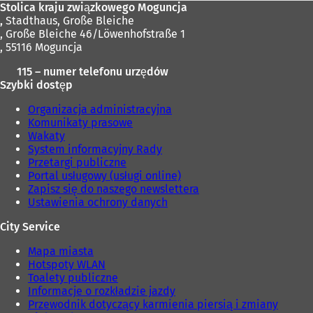
Stolica kraju związkowego Moguncja
,
Stadthaus, Große Bleiche
, Große Bleiche 46/Löwenhofstraße 1
, 55116 Moguncja
115 – numer telefonu urzędów
Szybki dostęp
Organizacja administracyjna
Komunikaty prasowe
Wakaty
System informacyjny Rady
Przetargi publiczne
Portal usługowy (usługi online)
Zapisz się do naszego newslettera
Ustawienia ochrony danych
City Service
Mapa miasta
Hotspoty WLAN
Toalety publiczne
Informacje o rozkładzie jazdy
Przewodnik dotyczący karmienia piersią i zmiany