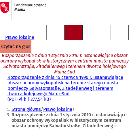
Do
strony
Przejdź do treści
głównej
Prawo lokalne
czytać na głos
Rozporządzenie z dnia 1 stycznia 2010 r. ustanawiające obszar
ochrony wykopalisk w historycznym centrum miasta pomiędzy
Salvatorstraße, Zitadellenweg i terenem dworca kolejowego
Mainz-Süd
Rozporządzenie z dnia 15 czerwca 1990 r. ustanawiające
obszar ochrony wykopalisk na terenie starego miasta
pomiędzy Salvatorstraße, Zitadellenweg i terenem
dworca kolejowego Mainz-Süd
PDF
-Plik
277,54 kB
Jesteś
Strona główna
Prawo lokalne
tutaj:
Rozporządzenie z dnia 1 stycznia 2010 r. ustanawiające
obszar ochrony wykopalisk w historycznym centrum
miasta pomiędzy Salvatorstraße, Zitadellenweg i