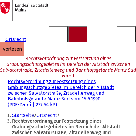
Zur
Startseite
Inhalt anspringen
Ortsrecht
vorlesen
Rechtsverordnung zur Festsetzung eines
Grabungsschutzgebietes im Bereich der Altstadt zwischen
Salvatorstraße, Zitadellenweg und Bahnhofsgelände Mainz-Süd
vom 1
Rechtsverordnung zur Festsetzung eines
Grabungsschutzgebietes im Bereich der Altstadt
zwischen Salvatorstraße, Zitadellenweg und
Bahnhofsgelände Mainz-Süd vom 15.6.1990
PDF
-Datei
277,54 kB
Sie
Startseite
Ortsrecht
befinden
Rechtsverordnung zur Festsetzung eines
Grabungsschutzgebietes im Bereich der Altstadt
sich
zwischen Salvatorstraße, Zitadellenweg und