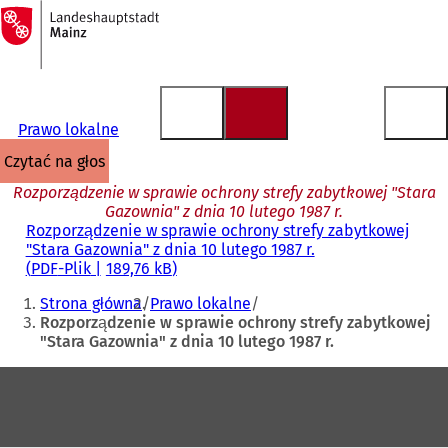
Do
strony
Przejdź do treści
głównej
Prawo lokalne
czytać na głos
Rozporządzenie w sprawie ochrony strefy zabytkowej "Stara
Gazownia" z dnia 10 lutego 1987 r.
Rozporządzenie w sprawie ochrony strefy zabytkowej
"Stara Gazownia" z dnia 10 lutego 1987 r.
PDF
-Plik
189,76 kB
Jesteś
Strona główna
Prawo lokalne
tutaj:
Rozporządzenie w sprawie ochrony strefy zabytkowej
"Stara Gazownia" z dnia 10 lutego 1987 r.
Obszar
stóp