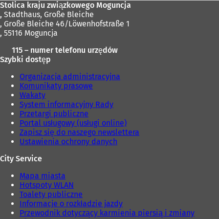
Stolica kraju związkowego Moguncja
,
Stadthaus, Große Bleiche
, Große Bleiche 46/Löwenhofstraße 1
, 55116 Moguncja
115 – numer telefonu urzędów
Szybki dostęp
Organizacja administracyjna
Komunikaty prasowe
Wakaty
System informacyjny Rady
Przetargi publiczne
Portal usługowy (usługi online)
Zapisz się do naszego newslettera
Ustawienia ochrony danych
City Service
Mapa miasta
Hotspoty WLAN
Toalety publiczne
Informacje o rozkładzie jazdy
Przewodnik dotyczący karmienia piersią i zmiany