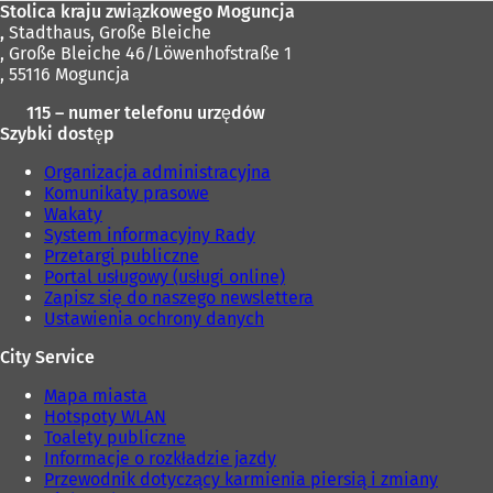
Stolica kraju związkowego Moguncja
,
Stadthaus, Große Bleiche
, Große Bleiche 46/Löwenhofstraße 1
, 55116 Moguncja
115 – numer telefonu urzędów
Szybki dostęp
Organizacja administracyjna
Komunikaty prasowe
Wakaty
System informacyjny Rady
Przetargi publiczne
Portal usługowy (usługi online)
Zapisz się do naszego newslettera
Ustawienia ochrony danych
City Service
Mapa miasta
Hotspoty WLAN
Toalety publiczne
Informacje o rozkładzie jazdy
Przewodnik dotyczący karmienia piersią i zmiany