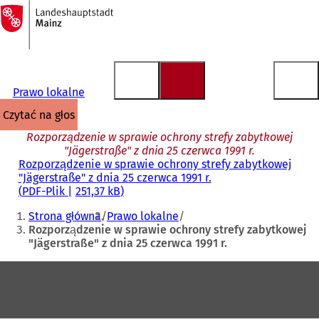
Do
strony
Przejdź do treści
głównej
Prawo lokalne
czytać na głos
Rozporządzenie w sprawie ochrony strefy zabytkowej
"Jägerstraße" z dnia 25 czerwca 1991 r.
Rozporządzenie w sprawie ochrony strefy zabytkowej
"Jägerstraße" z dnia 25 czerwca 1991 r.
PDF
-Plik
251,37 kB
Jesteś
Strona główna
Prawo lokalne
tutaj:
Rozporządzenie w sprawie ochrony strefy zabytkowej
"Jägerstraße" z dnia 25 czerwca 1991 r.
Obszar
stóp