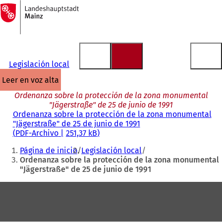
A
la
Saltar al contenido
página
de
inicio
Legislación local
leer en voz alta
Ordenanza sobre la protección de la zona monumental
"Jägerstraße" de 25 de junio de 1991
Ordenanza sobre la protección de la zona monumental
"Jägerstraße" de 25 de junio de 1991
PDF
-Archivo
251,37 kB
Estás
Página de inicio
Legislación local
aquí:
Ordenanza sobre la protección de la zona monumental
"Jägerstraße" de 25 de junio de 1991
Zona
de
los