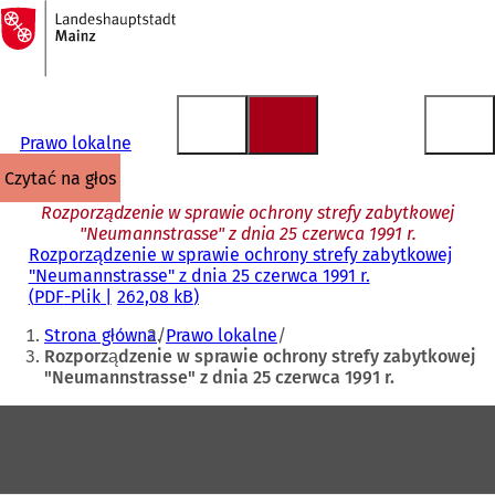
Do
strony
Przejdź do treści
głównej
Prawo lokalne
czytać na głos
Rozporządzenie w sprawie ochrony strefy zabytkowej
"Neumannstrasse" z dnia 25 czerwca 1991 r.
Rozporządzenie w sprawie ochrony strefy zabytkowej
"Neumannstrasse" z dnia 25 czerwca 1991 r.
PDF
-Plik
262,08 kB
Jesteś
Strona główna
Prawo lokalne
tutaj:
Rozporządzenie w sprawie ochrony strefy zabytkowej
"Neumannstrasse" z dnia 25 czerwca 1991 r.
Obszar
stóp