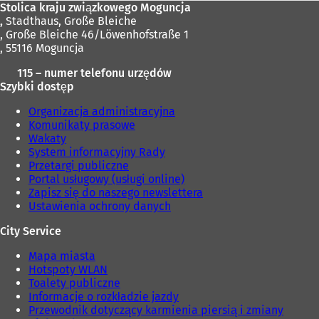
Stolica kraju związkowego Moguncja
,
Stadthaus, Große Bleiche
, Große Bleiche 46/Löwenhofstraße 1
, 55116 Moguncja
115 – numer telefonu urzędów
Szybki dostęp
Organizacja administracyjna
Komunikaty prasowe
Wakaty
System informacyjny Rady
Przetargi publiczne
Portal usługowy (usługi online)
Zapisz się do naszego newslettera
Ustawienia ochrony danych
City Service
Mapa miasta
Hotspoty WLAN
Toalety publiczne
Informacje o rozkładzie jazdy
Przewodnik dotyczący karmienia piersią i zmiany