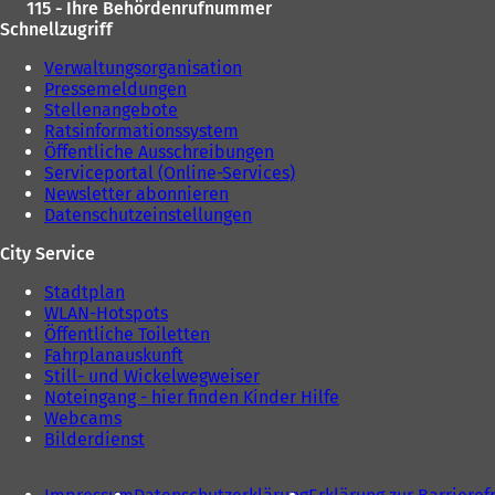
115 - Ihre Behördenrufnummer
Schnellzugriff
Verwaltungsorganisation
Pressemeldungen
Stellenangebote
Ratsinformationssystem
Öffentliche Ausschreibungen
Serviceportal (Online-Services)
Newsletter abonnieren
Datenschutzeinstellungen
City Service
Stadtplan
WLAN-Hotspots
Öffentliche Toiletten
Fahrplanauskunft
Still- und Wickelwegweiser
Noteingang - hier finden Kinder Hilfe
Webcams
Bilderdienst