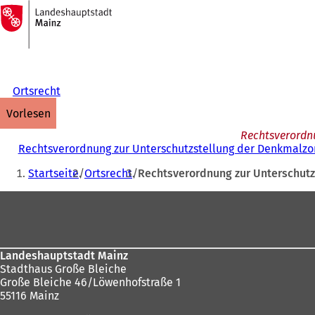
Zur
Startseite
Inhalt anspringen
Ortsrecht
vorlesen
Rechtsverordn
Rechtsverordnung zur Unterschutzstellung der Denkmalzo
Sie
Startseite
Ortsrecht
Rechtsverordnung zur Unterschut
befinden
Fußbereich
sich
hier:
Landeshauptstadt Mainz
Stadthaus Große Bleiche
Große Bleiche 46/Löwenhofstraße 1
55116 Mainz