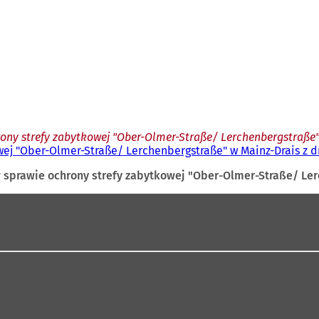
ny strefy zabytkowej "Ober-Olmer-Straße/ Lerchenbergstraße" w
j "Ober-Olmer-Straße/ Lerchenbergstraße" w Mainz-Drais z dni
sprawie ochrony strefy zabytkowej "Ober-Olmer-Straße/ Lerch