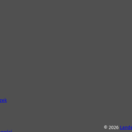
szek
© 2026
Lande