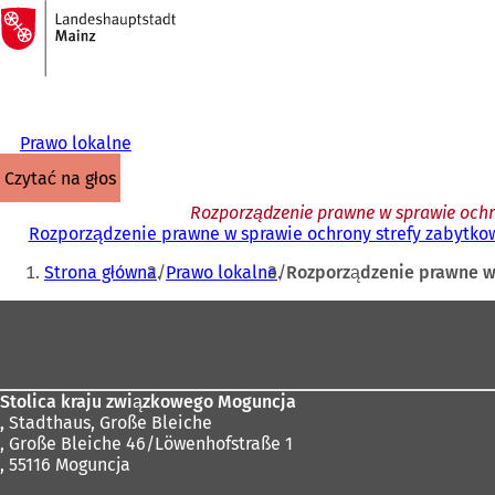
Do
strony
Przejdź do treści
głównej
Prawo lokalne
czytać na głos
Rozporządzenie prawne w sprawie ochro
Rozporządzenie prawne w sprawie ochrony strefy zabytkowe
Jesteś
Strona główna
Prawo lokalne
Rozporządzenie prawne w 
tutaj:
Obszar
stóp
Stolica kraju związkowego Moguncja
,
Stadthaus, Große Bleiche
, Große Bleiche 46/Löwenhofstraße 1
, 55116 Moguncja