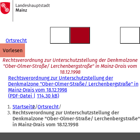
Zur
Startseite
Inhalt anspringen
Ortsrecht
vorlesen
Rechtsverordnung zur Unterschutzstellung der Denkmalzone
"Ober-Olmer-Straße/ Lerchenbergstraße" in Mainz-Drais vom
18.12.1998
Rechtsverordnung zur Unterschutzstellung der
Denkmalzone "Ober-Olmer-Straße/ Lerchenbergstraße" in
Mainz-Drais vom 18.12.1998
PDF
-Datei
114,30 kB
Sie
Startseite
Ortsrecht
befinden
Rechtsverordnung zur Unterschutzstellung der
Denkmalzone "Ober-Olmer-Straße/ Lerchenbergstraße"
sich
in Mainz-Drais vom 18.12.1998
hier:
Fußbereich