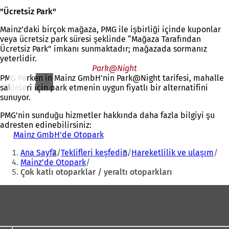
"Ücretsiz Park"
Mainz’daki birçok mağaza, PMG ile işbirliği içinde kuponlar
veya ücretsiz park süresi şeklinde “Mağaza Tarafından
Ücretsiz Park” imkanı sunmaktadır; mağazada sormanız
yeterlidir.
Park@Night
PMG Parken in Mainz GmbH'nin Park@Night tarifesi, mahalle
sakinleri için park etmenin uygun fiyatlı bir alternatifini
sunuyor.
PMG'nin sunduğu hizmetler hakkında daha fazla bilgiyi şu
adresten edinebilirsiniz:
Mainz GmbH'de Otopark
(
Buradasınız:
Y
Ana Sayfa
Teklifleri keşfedin
Hareketlilik ve ulaşım
e
Mainz'de Otopark
n
Çok katlı otoparklar / yeraltı otoparkları
i
b
Ayak
i
r
bölgesi
s
e