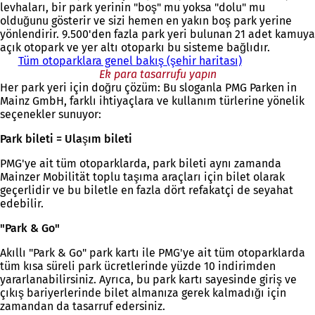
levhaları, bir park yerinin "boş" mu yoksa "dolu" mu
b
olduğunu gösterir ve sizi hemen en yakın boş park yerine
i
yönlendirir. 9.500'den fazla park yeri bulunan 21 adet kamuya
r
açık otopark ve yer altı otoparkı bu sisteme bağlıdır.
s
Tüm otoparklara genel bakış (şehir haritası)
e
k
Ek para tasarrufu yapın
Her park yeri için doğru çözüm: Bu sloganla PMG Parken in
m
Mainz GmbH, farklı ihtiyaçlara ve kullanım türlerine yönelik
e
seçenekler sunuyor:
d
e
Park bileti = Ulaşım bileti
a
ç
PMG'ye ait tüm otoparklarda, park bileti aynı zamanda
ı
Mainzer Mobilität toplu taşıma araçları için bilet olarak
l
geçerlidir ve bu biletle en fazla dört refakatçi de seyahat
ı
edebilir.
r
)
"Park & Go"
Akıllı "Park & Go" park kartı ile PMG'ye ait tüm otoparklarda
tüm kısa süreli park ücretlerinde yüzde 10 indirimden
yararlanabilirsiniz. Ayrıca, bu park kartı sayesinde giriş ve
çıkış bariyerlerinde bilet almanıza gerek kalmadığı için
zamandan da tasarruf edersiniz.