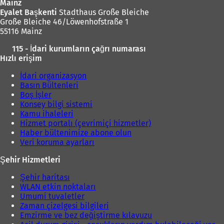
k
Mainz
m
Eyalet Başkenti
Stadthaus Große Bleiche
e
Große Bleiche 46/Löwenhofstraße 1
d
55116 Mainz
e
115 - İdari kurumların çağrı numarası
a
Hızlı erişim
ç
ı
İdari organizasyon
l
Basın Bültenleri
ı
Boş İşler
r
Konsey bilgi sistemi
)
Kamu ihaleleri
Hizmet portalı (çevrimiçi hizmetler)
Haber bültenimize abone olun
Veri koruma ayarları
Şehir Hizmetleri
Şehir haritası
WLAN etkin noktaları
Umumi tuvaletler
Zaman çizelgesi bilgileri
Emzirme ve bez değiştirme kılavuzu