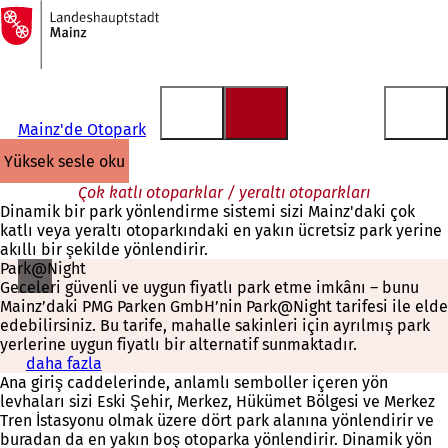
Ana
sayfaya
İçeriğe atla
Mainz'de Otopark
yüksek sesle oku
Çok katlı otoparklar / yeraltı otoparkları
Dinamik bir park yönlendirme sistemi sizi Mainz'daki çok
katlı veya yeraltı otoparkındaki en yakın ücretsiz park yerine
akıllı bir şekilde yönlendirir.
Park@Night
Geceleri güvenli ve uygun fiyatlı park etme imkânı – bunu
Mainz’daki PMG Parken GmbH’nin Park@Night tarifesi ile elde
edebilirsiniz. Bu tarife, mahalle sakinleri için ayrılmış park
yerlerine uygun fiyatlı bir alternatif sunmaktadır.
daha fazla
(
Ana giriş caddelerinde, anlamlı semboller içeren yön
Y
levhaları sizi Eski Şehir, Merkez, Hükümet Bölgesi ve Merkez
e
Tren İstasyonu olmak üzere dört park alanına yönlendirir ve
n
buradan da en yakın boş otoparka yönlendirir. Dinamik yön
i