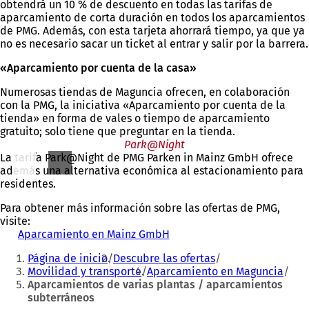
obtendrá un 10 % de descuento en todas las tarifas de
aparcamiento de corta duración en todos los aparcamientos
de PMG. Además, con esta tarjeta ahorrará tiempo, ya que ya
no es necesario sacar un ticket al entrar y salir por la barrera.
«Aparcamiento por cuenta de la casa»
Numerosas tiendas de Maguncia ofrecen, en colaboración
con la PMG, la iniciativa «Aparcamiento por cuenta de la
tienda» en forma de vales o tiempo de aparcamiento
gratuito; solo tiene que preguntar en la tienda.
Park@Night
La tarifa Park@Night de PMG Parken in Mainz GmbH ofrece
además una alternativa económica al estacionamiento para
residentes.
Para obtener más información sobre las ofertas de PMG,
visite:
Aparcamiento en Mainz GmbH
(
Estás
S
Página de inicio
Descubre las ofertas
e
aquí:
Movilidad y transporte
Aparcamiento en Maguncia
a
Aparcamientos de varias plantas / aparcamientos
b
subterráneos
r