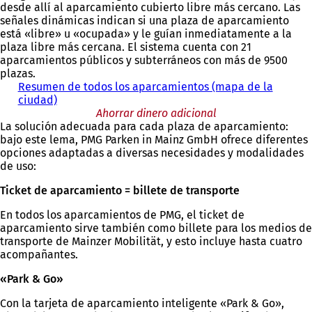
desde allí al aparcamiento cubierto libre más cercano. Las
b
señales dinámicas indican si una plaza de aparcamiento
r
está «libre» u «ocupada» y le guían inmediatamente a la
e
plaza libre más cercana. El sistema cuenta con 21
e
aparcamientos públicos y subterráneos con más de 9500
n
plazas.
u
Resumen de todos los aparcamientos (mapa de la
n
ciudad)
a
n
Ahorrar dinero adicional
La solución adecuada para cada plaza de aparcamiento:
u
bajo este lema, PMG Parken in Mainz GmbH ofrece diferentes
e
opciones adaptadas a diversas necesidades y modalidades
v
de uso:
a
p
Ticket de aparcamiento = billete de transporte
e
s
En todos los aparcamientos de PMG, el ticket de
t
aparcamiento sirve también como billete para los medios de
a
transporte de Mainzer Mobilität, y esto incluye hasta cuatro
ñ
acompañantes.
a
)
«Park & Go»
Con la tarjeta de aparcamiento inteligente «Park & Go»,