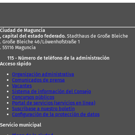
e
Zona
e
n
de
u
los
n
a
Ciudad de Maguncia
pies
n
, capital del estado federado.
Stadthaus de Große Bleiche
u
. Große Bleiche 46/Löwenhofstraße 1
e
. 55116 Maguncia
v
115 - Número de teléfono de la administración
a
Acceso rápido
p
e
Organización administrativa
s
Comunicados de prensa
t
Vacantes
a
Sistema de información del Consejo
ñ
Concursos públicos
a
Portal de servicios (servicios en línea)
)
Suscríbase a nuestro boletín
Configuración de la protección de datos
Servicio municipal