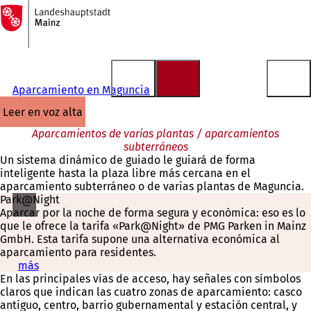
A
la
Saltar al contenido
página
de
inicio
Aparcamiento en Maguncia
leer en voz alta
Aparcamientos de varias plantas / aparcamientos
subterráneos
Un sistema dinámico de guiado le guiará de forma
inteligente hasta la plaza libre más cercana en el
aparcamiento subterráneo o de varias plantas de Maguncia.
Park@Night
Aparcar por la noche de forma segura y económica: eso es lo
que le ofrece la tarifa «Park@Night» de PMG Parken in Mainz
GmbH. Esta tarifa supone una alternativa económica al
aparcamiento para residentes.
más
(
En las principales vías de acceso, hay señales con símbolos
S
claros que indican las cuatro zonas de aparcamiento: casco
e
antiguo, centro, barrio gubernamental y estación central, y
a