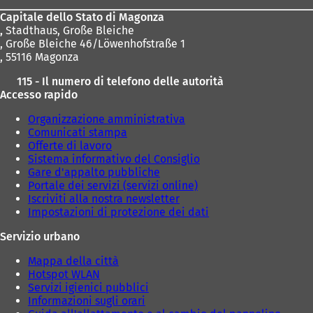
piedi
u
n
Capitale dello Stato di Magonza
a
,
Stadthaus, Große Bleiche
n
, Große Bleiche 46/Löwenhofstraße 1
u
, 55116 Magonza
o
115 - Il numero di telefono delle autorità
v
Accesso rapido
a
s
Organizzazione amministrativa
c
Comunicati stampa
h
Offerte di lavoro
e
Sistema informativo del Consiglio
d
Gare d'appalto pubbliche
a
Portale dei servizi (servizi online)
)
Iscriviti alla nostra newsletter
Impostazioni di protezione dei dati
Servizio urbano
Mappa della città
Hotspot WLAN
Servizi igienici pubblici
Informazioni sugli orari