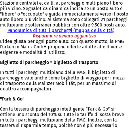
Stazione centrale) e, da lì, al parcheggio multipiano libero
p
più vicino. Segnaletica dinamica indica se un posto auto è
r
"libero" o "occupato" e guida immediatamente verso il posto
e
auto libero più vicino. Al sistema sono collegati 21 parcheggi
i
multipiano e sotterranei pubblici con oltre 9.500 posti auto.
n
Panoramica di tutti i parcheggi (mappa della città)
u
n
Risparmiare denaro aggiuntivo
L’idea giusta per ogni posto auto: con questo motto, la PMG
a
Parken in Mainz GmbH propone offerte adatte alle diverse
n
esigenze e modalità di utilizzo:
u
o
Biglietto di parcheggio = biglietto di trasporto
v
a
In tutti i parcheggi multipiano della PMG, il biglietto di
s
parcheggio vale anche come biglietto di viaggio per i mezzi
c
di trasporto della Mainzer Mobilität, per un massimo di
h
quattro accompagnatori.
e
d
"Park & Go"
a
)
Con la tessera di parcheggio intelligente “Park & Go” si
ottiene uno sconto del 10% su tutte le tariffe di sosta breve
in tutti i parcheggi multipiano della PMG. Inoltre, con la
tessera si risparmia tempo, poiché non è più necessario