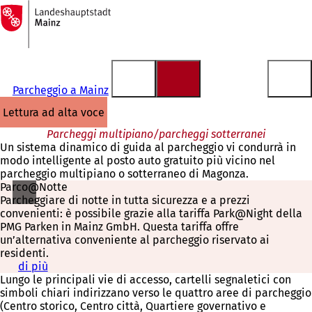
Alla
pagina
Vai al contenuto
iniziale
Parcheggio a Mainz
lettura ad alta voce
Parcheggi multipiano/parcheggi sotterranei
Un sistema dinamico di guida al parcheggio vi condurrà in
modo intelligente al posto auto gratuito più vicino nel
parcheggio multipiano o sotterraneo di Magonza.
Parco@Notte
Parcheggiare di notte in tutta sicurezza e a prezzi
convenienti: è possibile grazie alla tariffa Park@Night della
PMG Parken in Mainz GmbH. Questa tariffa offre
un’alternativa conveniente al parcheggio riservato ai
residenti.
di più
(
Lungo le principali vie di accesso, cartelli segnaletici con
S
simboli chiari indirizzano verso le quattro aree di parcheggio
i
(Centro storico, Centro città, Quartiere governativo e
a