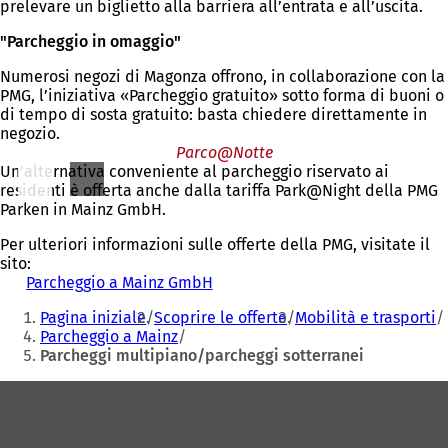
prelevare un biglietto alla barriera all’entrata e all’uscita.
"Parcheggio in omaggio"
Numerosi negozi di Magonza offrono, in collaborazione con la
PMG, l’iniziativa «Parcheggio gratuito» sotto forma di buoni o
di tempo di sosta gratuito: basta chiedere direttamente in
negozio.
Parco@Notte
Un'alternativa conveniente al parcheggio riservato ai
residenti è offerta anche dalla tariffa Park@Night della PMG
Parken in Mainz GmbH.
Per ulteriori informazioni sulle offerte della PMG, visitate il
sito:
Parcheggio a Mainz GmbH
(
Siete
S
Pagina iniziale
Scoprire le offerte
Mobilità e trasporti
i
qui:
Parcheggio a Mainz
a
Parcheggi multipiano/parcheggi sotterranei
p
r
Area
e
i
dei
n