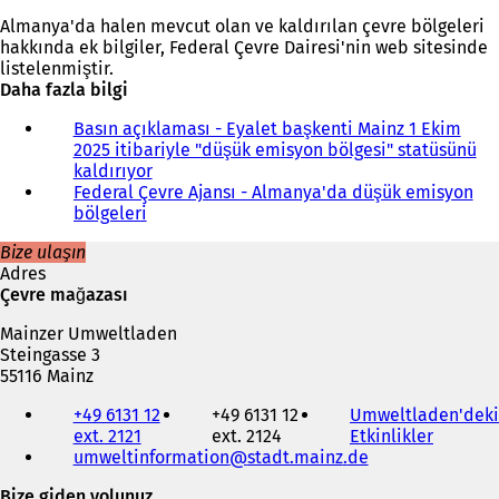
Almanya'da halen mevcut olan ve kaldırılan çevre bölgeleri
hakkında ek bilgiler, Federal Çevre Dairesi'nin web sitesinde
listelenmiştir.
Daha fazla bilgi
Basın açıklaması - Eyalet başkenti Mainz 1 Ekim
2025 itibariyle "düşük emisyon bölgesi" statüsünü
kaldırıyor
Federal Çevre Ajansı - Almanya'da düşük emisyon
bölgeleri
(
Y
Bize ulaşın
e
Adres
n
Çevre mağazası
i
b
Mainzer Umweltladen
i
Steingasse 3
r
55116 Mainz
s
Telefon,
e
+49 6131 12
+49 6131 12
Umweltladen'deki
faks
k
ext. 2121
ext. 2124
Etkinlikler
(
ve
m
umweltinformation
stadt.mainz
de
Y
e-
e
e
posta
d
Bize giden yolunuz