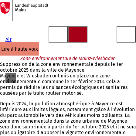
Vers
la
Accéder au contenu
page
d'accueil
Air
lire à haute voix
Zone environnementale de Mainz-Wiesbaden
Suppression de la zone environnementale depuis le 1er
octobre 2025 dans la ville de Mayence.
Mayence et Wiesbaden ont mis en place une zone
environnementale commune le 1er février 2013. Cela a
permis de réduire les nuisances écologiques et sanitaires
causées par le trafic routier motorisé.
Depuis 2024, la pollution atmosphérique à Mayence est
inférieure aux limites légales, notamment grâce à l'évolution
du parc automobile vers des véhicules moins polluants. La
zone environnementale dans la zone urbaine de Mayence
sera donc supprimée à partir du 1er octobre 2025 et il ne sera
plus obligatoire d'apposer la vignette environnementale