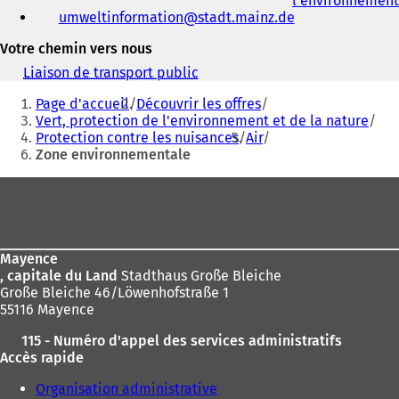
l'environnement
adresse
u
umweltinformation
stadt.mainz
de
électronique
n
n
Votre chemin vers nous
o
Liaison de transport public
(
u
Vous
S
v
Page d'accueil
Découvrir les offres
'
e
êtes
Vert, protection de l'environnement et de la nature
o
l
Protection contre les nuisances
Air
ici
u
o
Zone environnementale
v
n
:
r
g
Pied
e
l
d
de
e
a
t
page
n
)
s
Mayence
u
, capitale du Land
Stadthaus Große Bleiche
n
Große Bleiche 46/Löwenhofstraße 1
n
55116 Mayence
o
115 - Numéro d'appel des services administratifs
u
Accès rapide
v
e
Organisation administrative
l