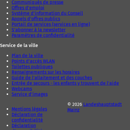
Communiqués de presse
o
Offres d'emploi
n
Système d'information du Conseil
g
Appels d'offres publics
l
Portail de services (services en ligne)
e
S'abonner à la newsletter
t
Paramètres de confidentialité
)
Service de la ville
Plan de la ville
Points d'accès WLAN
Toilettes publiques
Renseignements sur les horaires
Guide de l'allaitement et des couches
Entrée de secours - les enfants y trouvent de l'aide
Webcams
Service d'images
© 2026
Landeshauptstadt
Mentions légales
Mainz
Déclaration de
confidentialité
Déclaration