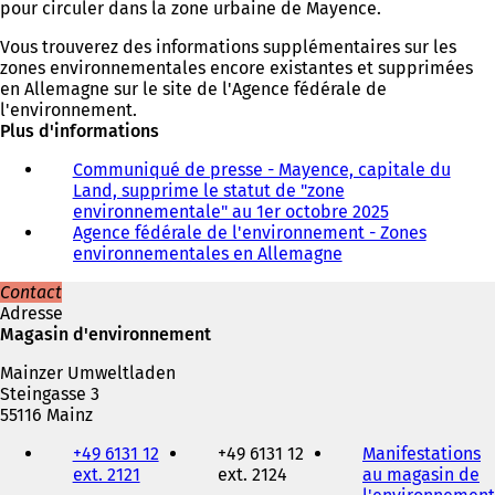
pour circuler dans la zone urbaine de Mayence.
Vous trouverez des informations supplémentaires sur les
zones environnementales encore existantes et supprimées
en Allemagne sur le site de l'Agence fédérale de
l'environnement.
Plus d'informations
Communiqué de presse - Mayence, capitale du
Land, supprime le statut de "zone
environnementale" au 1er octobre 2025
Agence fédérale de l'environnement - Zones
environnementales en Allemagne
(
S
Contact
'
Adresse
o
Magasin d'environnement
u
v
Mainzer Umweltladen
r
Steingasse 3
e
55116 Mainz
d
Téléphone,
a
+49 6131 12
+49 6131 12
Manifestations
fax
n
ext. 2121
ext. 2124
au magasin de
et
s