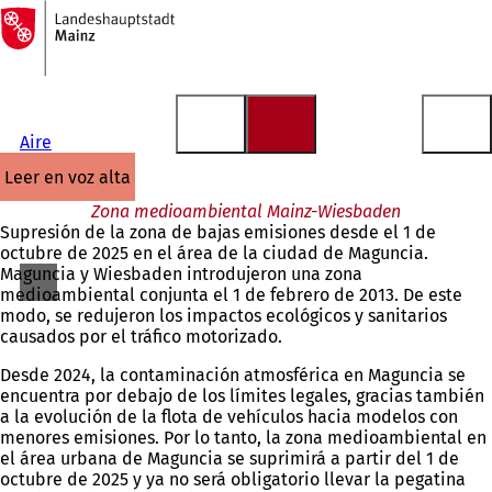
A
la
Saltar al contenido
página
de
inicio
Aire
leer en voz alta
Zona medioambiental Mainz-Wiesbaden
Supresión de la zona de bajas emisiones desde el 1 de
octubre de 2025 en el área de la ciudad de Maguncia.
Maguncia y Wiesbaden introdujeron una zona
medioambiental conjunta el 1 de febrero de 2013. De este
modo, se redujeron los impactos ecológicos y sanitarios
causados por el tráfico motorizado.
Desde 2024, la contaminación atmosférica en Maguncia se
encuentra por debajo de los límites legales, gracias también
a la evolución de la flota de vehículos hacia modelos con
menores emisiones. Por lo tanto, la zona medioambiental en
el área urbana de Maguncia se suprimirá a partir del 1 de
octubre de 2025 y ya no será obligatorio llevar la pegatina