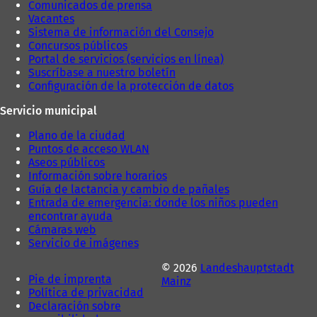
Comunicados de prensa
)
t
Vacantes
a
Sistema de información del Consejo
ñ
Concursos públicos
a
Portal de servicios (servicios en línea)
)
Suscríbase a nuestro boletín
Configuración de la protección de datos
Servicio municipal
Plano de la ciudad
Puntos de acceso WLAN
Aseos públicos
Información sobre horarios
Guía de lactancia y cambio de pañales
Entrada de emergencia: donde los niños pueden
encontrar ayuda
Cámaras web
Servicio de imágenes
© 2026
Landeshauptstadt
Pie de imprenta
Mainz
Política de privacidad
Declaración sobre