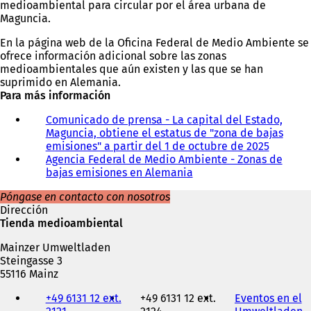
medioambiental para circular por el área urbana de
Maguncia.
En la página web de la Oficina Federal de Medio Ambiente se
ofrece información adicional sobre las zonas
medioambientales que aún existen y las que se han
suprimido en Alemania.
Para más información
Comunicado de prensa - La capital del Estado,
Maguncia, obtiene el estatus de "zona de bajas
emisiones" a partir del 1 de octubre de 2025
Agencia Federal de Medio Ambiente - Zonas de
bajas emisiones en Alemania
(
S
Póngase en contacto con nosotros
e
Dirección
a
Tienda medioambiental
b
r
Mainzer Umweltladen
e
Steingasse 3
e
55116 Mainz
n
Teléfono,
u
+49 6131 12 ext.
+49 6131 12 ext.
Eventos en el
fax
n