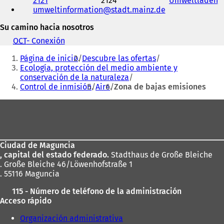
2121
2124
Umweltladen
(
y
a
umweltinformation
stadt.mainz
de
S
dirección
n
e
de
u
Su camino hacia nosotros
a
correo
e
b
electrónico
OCT
- Conexión
(
v
r
Estás
S
a
e
Página de inicio
Descubre las ofertas
e
p
aquí:
e
Ecología, protección del medio ambiente y
a
e
n
conservación de la naturaleza
b
s
u
Control de inmisión
Aire
Zona de bajas emisiones
r
t
n
e
a
Zona
a
e
ñ
n
n
de
a
u
u
)
los
e
n
v
a
Ciudad de Maguncia
pies
a
n
, capital del estado federado.
Stadthaus de Große Bleiche
p
u
. Große Bleiche 46/Löwenhofstraße 1
e
e
. 55116 Maguncia
s
v
t
115 - Número de teléfono de la administración
a
a
Acceso rápido
p
ñ
e
Organización administrativa
a
s