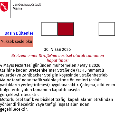
Ana
sayfaya
İçeriğe atla
Basın Bültenleri
yüksek sesle oku
30. Nisan 2026
Bretzenheimer Straße'nin kesitsel olarak tamamen
kapatılması
4 Mayıs Pazartesi gününden muhtemelen 7 Mayıs 2026
tarihine kadar, Bretzenheimer Straße'de (13-15 numaralı
evlerde) ve Zahlbacher Steig'in köşesinde Straßenbetrieb
Mainz tarafından trafik sakinleştirme önlemleri (asfalt
yastıkların yerleştirilmesi) uygulanacaktır. Çalışma, etkilenen
bölgelerde yolun tamamen kapatılmasıyla
gerçekleştirilecektir.
Motorlu özel trafik ve bisiklet trafiği kapalı alanın etrafından
yönlendirilecektir. Yaya trafiği inşaat alanından
geçebilecektir.