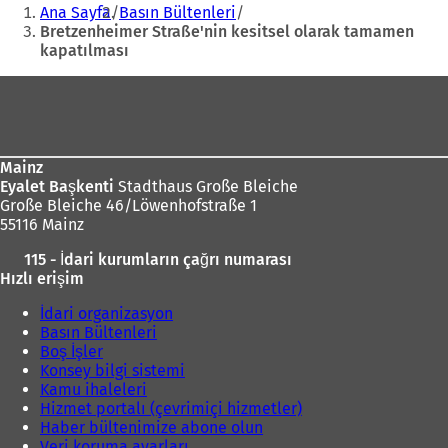
Buradasınız:
Ana Sayfa
Basın Bültenleri
Bretzenheimer Straße'nin kesitsel olarak tamamen
kapatılması
Ayak
bölgesi
Mainz
Eyalet Başkenti
Stadthaus Große Bleiche
Große Bleiche 46/Löwenhofstraße 1
55116 Mainz
115 - İdari kurumların çağrı numarası
Hızlı erişim
İdari organizasyon
Basın Bültenleri
Boş İşler
Konsey bilgi sistemi
Kamu ihaleleri
Hizmet portalı (çevrimiçi hizmetler)
Haber bültenimize abone olun
Veri koruma ayarları