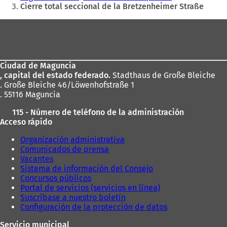
aquí:
Cierre total seccional de la Bretzenheimer Straße
Zona
de
los
Ciudad de Maguncia
pies
, capital del estado federado.
Stadthaus de Große Bleiche
. Große Bleiche 46/Löwenhofstraße 1
. 55116 Maguncia
115 - Número de teléfono de la administración
Acceso rápido
Organización administrativa
Comunicados de prensa
Vacantes
Sistema de información del Consejo
Concursos públicos
Portal de servicios (servicios en línea)
Suscríbase a nuestro boletín
Configuración de la protección de datos
Servicio municipal