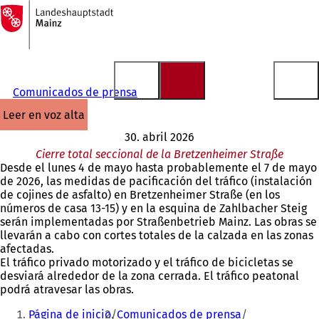
A
la
Saltar al contenido
página
de
inicio
Comunicados de prensa
leer en voz alta
30. abril 2026
Cierre total seccional de la Bretzenheimer Straße
Desde el lunes 4 de mayo hasta probablemente el 7 de mayo
de 2026, las medidas de pacificación del tráfico (instalación
de cojines de asfalto) en Bretzenheimer Straße (en los
números de casa 13-15) y en la esquina de Zahlbacher Steig
serán implementadas por Straßenbetrieb Mainz. Las obras se
llevarán a cabo con cortes totales de la calzada en las zonas
afectadas.
El tráfico privado motorizado y el tráfico de bicicletas se
desviará alrededor de la zona cerrada. El tráfico peatonal
podrá atravesar las obras.
Estás
Página de inicio
Comunicados de prensa