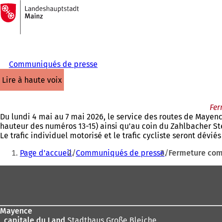
Vers
la
Accéder au contenu
page
d'accueil
Communiqués de presse
lire à haute voix
Fer
Du lundi 4 mai au 7 mai 2026, le service des routes de Mayen
hauteur des numéros 13-15) ainsi qu'au coin du Zahlbacher Ste
Le trafic individuel motorisé et le trafic cycliste seront dévi
Vous
Page d'accueil
Communiqués de presse
Fermeture comp
êtes
Pied
ici
de
:
page
Mayence
, capitale du Land
Stadthaus Große Bleiche