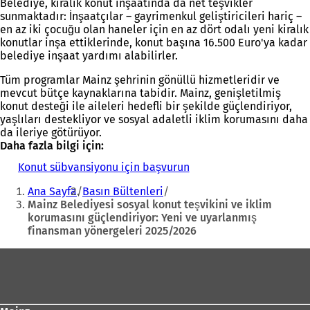
Belediye, kiralık konut inşaatında da net teşvikler
sunmaktadır: İnşaatçılar – gayrimenkul geliştiricileri hariç –
en az iki çocuğu olan haneler için en az dört odalı yeni kiralık
konutlar inşa ettiklerinde, konut başına 16.500 Euro'ya kadar
belediye inşaat yardımı alabilirler.
Tüm programlar Mainz şehrinin gönüllü hizmetleridir ve
mevcut bütçe kaynaklarına tabidir. Mainz, genişletilmiş
konut desteği ile aileleri hedefli bir şekilde güçlendiriyor,
yaşlıları destekliyor ve sosyal adaletli iklim korumasını daha
da ileriye götürüyor.
Daha fazla bilgi için:
Konut sübvansiyonu için başvurun
(
Buradasınız:
Y
Ana Sayfa
Basın Bültenleri
e
Mainz Belediyesi sosyal konut teşvikini ve iklim
n
korumasını güçlendiriyor: Yeni ve uyarlanmış
i
finansman yönergeleri 2025/2026
b
i
Ayak
r
s
bölgesi
e
k