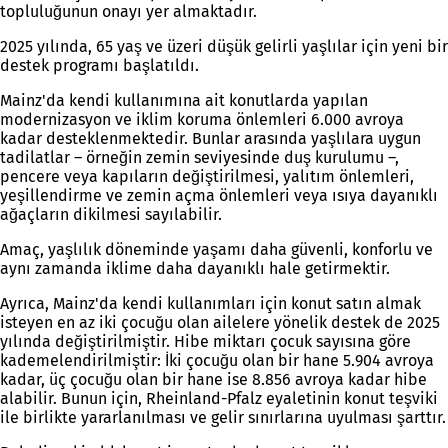
topluluğunun onayı yer almaktadır.
2025 yılında, 65 yaş ve üzeri düşük gelirli yaşlılar için yeni bir
destek programı başlatıldı.
Mainz'da kendi kullanımına ait konutlarda yapılan
modernizasyon ve iklim koruma önlemleri 6.000 avroya
kadar desteklenmektedir. Bunlar arasında yaşlılara uygun
tadilatlar – örneğin zemin seviyesinde duş kurulumu –,
pencere veya kapıların değiştirilmesi, yalıtım önlemleri,
yeşillendirme ve zemin açma önlemleri veya ısıya dayanıklı
ağaçların dikilmesi sayılabilir.
Amaç, yaşlılık döneminde yaşamı daha güvenli, konforlu ve
aynı zamanda iklime daha dayanıklı hale getirmektir.
Ayrıca, Mainz'da kendi kullanımları için konut satın almak
isteyen en az iki çocuğu olan ailelere yönelik destek de 2025
yılında değiştirilmiştir. Hibe miktarı çocuk sayısına göre
kademelendirilmiştir: İki çocuğu olan bir hane 5.904 avroya
kadar, üç çocuğu olan bir hane ise 8.856 avroya kadar hibe
alabilir. Bunun için, Rheinland-Pfalz eyaletinin konut teşviki
ile birlikte yararlanılması ve gelir sınırlarına uyulması şarttır.