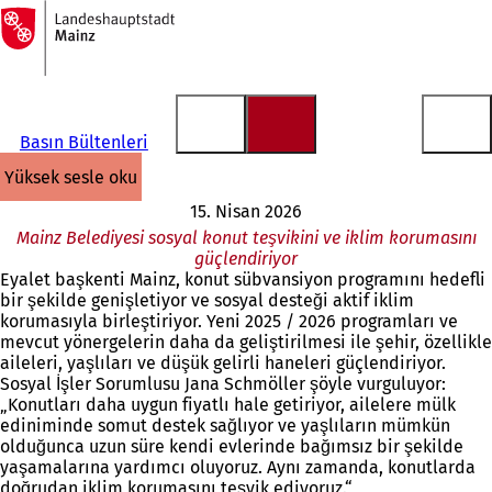
Ana
sayfaya
İçeriğe atla
Basın Bültenleri
yüksek sesle oku
15. Nisan 2026
Mainz Belediyesi sosyal konut teşvikini ve iklim korumasını
güçlendiriyor
Eyalet başkenti Mainz, konut sübvansiyon programını hedefli
bir şekilde genişletiyor ve sosyal desteği aktif iklim
korumasıyla birleştiriyor. Yeni 2025 / 2026 programları ve
mevcut yönergelerin daha da geliştirilmesi ile şehir, özellikle
aileleri, yaşlıları ve düşük gelirli haneleri güçlendiriyor.
Sosyal İşler Sorumlusu Jana Schmöller şöyle vurguluyor:
„Konutları daha uygun fiyatlı hale getiriyor, ailelere mülk
ediniminde somut destek sağlıyor ve yaşlıların mümkün
olduğunca uzun süre kendi evlerinde bağımsız bir şekilde
yaşamalarına yardımcı oluyoruz. Aynı zamanda, konutlarda
doğrudan iklim korumasını teşvik ediyoruz.“