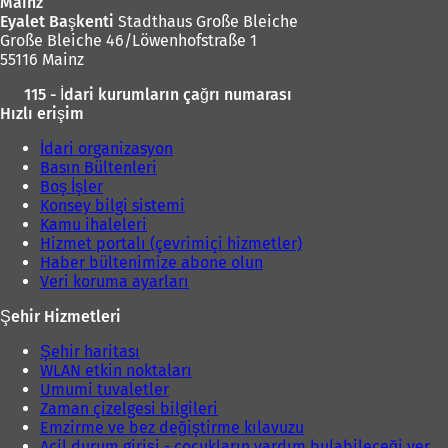
m
Mainz
e
Eyalet Başkenti
Stadthaus Große Bleiche
d
Große Bleiche 46/Löwenhofstraße 1
e
55116 Mainz
a
115 - İdari kurumların çağrı numarası
ç
Hızlı erişim
ı
l
İdari organizasyon
ı
Basın Bültenleri
r
Boş İşler
)
Konsey bilgi sistemi
Kamu ihaleleri
Hizmet portalı (çevrimiçi hizmetler)
Haber bültenimize abone olun
Veri koruma ayarları
Şehir Hizmetleri
Şehir haritası
WLAN etkin noktaları
Umumi tuvaletler
Zaman çizelgesi bilgileri
Emzirme ve bez değiştirme kılavuzu
Acil durum girişi - çocukların yardım bulabileceği yer