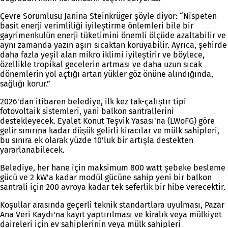
Çevre Sorumlusu Janina Steinkrüger şöyle diyor: “Nispeten
basit enerji verimliliği iyileştirme önlemleri bile bir
gayrimenkulün enerji tüketimini önemli ölçüde azaltabilir ve
aynı zamanda yazın aşırı sıcaktan koruyabilir. Ayrıca, şehirde
daha fazla yeşil alan mikro iklimi iyileştirir ve böylece,
özellikle tropikal gecelerin artması ve daha uzun sıcak
dönemlerin yol açtığı artan yükler göz önüne alındığında,
sağlığı korur.”
2026'dan itibaren belediye, ilk kez tak-çalıştır tipi
fotovoltaik sistemleri, yani balkon santrallerini
destekleyecek. Eyalet Konut Teşvik Yasası'na (LWoFG) göre
gelir sınırına kadar düşük gelirli kiracılar ve mülk sahipleri,
bu sınıra ek olarak yüzde 10'luk bir artışla destekten
yararlanabilecek.
Belediye, her hane için maksimum 800 watt şebeke besleme
gücü ve 2 kW'a kadar modül gücüne sahip yeni bir balkon
santrali için 200 avroya kadar tek seferlik bir hibe verecektir.
Koşullar arasında geçerli teknik standartlara uyulması, Pazar
Ana Veri Kaydı'na kayıt yaptırılması ve kiralık veya mülkiyet
daireleri için ev sahiplerinin veya mülk sahipleri