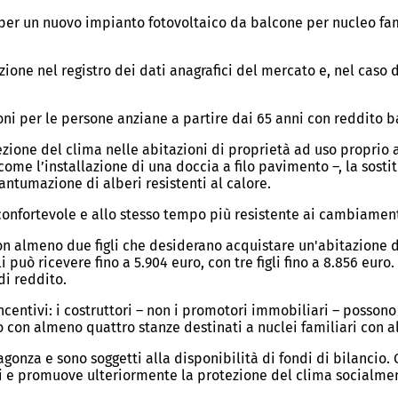
per un nuovo impianto fotovoltaico da balcone per nucleo fa
rizione nel registro dei dati anagrafici del mercato e, nel caso 
ni per le persone anziane a partire dai 65 anni con reddito b
ione del clima nelle abitazioni di proprietà ad uso proprio 
come l’installazione di una doccia a filo pavimento –, la sosti
ntumazione di alberi resistenti al calore.
 confortevole e allo stesso tempo più resistente ai cambiament
on almeno due figli che desiderano acquistare un'abitazione d
 può ricevere fino a 5.904 euro, con tre figli fino a 8.856 euro.
di reddito.
i incentivi: i costruttori – non i promotori immobiliari – posso
o con almeno quattro stanze destinati a nuclei familiari con a
gonza e sono soggetti alla disponibilità di fondi di bilancio. 
ni e promuove ulteriormente la protezione del clima socialme