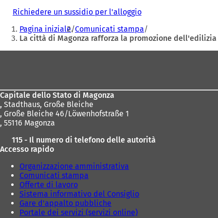
Richiedere un sussidio per l'alloggio
(
Siete
S
Pagina iniziale
Comunicati stampa
i
qui:
La città di Magonza rafforza la promozione dell'edilizi
a
p
Area
r
e
dei
i
piedi
n
u
Capitale dello Stato di Magonza
n
,
Stadthaus, Große Bleiche
a
, Große Bleiche 46/Löwenhofstraße 1
n
, 55116 Magonza
u
115 - Il numero di telefono delle autorità
o
Accesso rapido
v
a
Organizzazione amministrativa
s
Comunicati stampa
c
Offerte di lavoro
h
Sistema informativo del Consiglio
e
Gare d'appalto pubbliche
d
Portale dei servizi (servizi online)
a