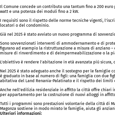
Il Comune concede un contributo una tantum fino a 200 euro 
watt e una potenza dei moduli fino a 2 kW.
I requisiti sono il rispetto delle norme tecniche vigenti, l'isc
locatori o del condominio.
Già nel 2025 è stato avviato un nuovo programma di sovvenzio
Sono sovvenzionati interventi di ammodernamento e di protez
figurano ad esempio la ristrutturazione a misura di anziano – 
misure di rinverdimento e di deimpermeabilizzazione o la pia
L'obiettivo è rendere l'abitazione in età avanzata più sicura,
Nel 2025 è stato adeguato anche il sostegno per le famiglie c
è graduato in base al numero di figli: una famiglia con due figli
abitativa del Land Renania-Palatinato e il rispetto dei limiti 
Anche nell'edilizia residenziale in affitto la città offre chiar
per appartamento per la costruzione di nuovi alloggi in affitt
Tutti i programmi sono prestazioni volontarie della città di Ma
Magonza sostiene in modo mirato le famiglie, aiuta gli anzia
Ulteriori informazioni: