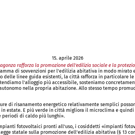
15. aprile 2026
Magonza rafforza la promozione dell'edilizia sociale e la protezi
ramma di sovvenzioni per l'edilizia abitativa in modo mirato 
delle linee guida esistenti, la città rafforza in particolare le 
 «Rendiamo l'alloggio più accessibile, sosteniamo concretament
o autonomo nella propria abitazione. Allo stesso tempo promuo
sure di risanamento energetico relativamente semplici posson
 estate. E più verde in città migliora il microclima e quindi 
 periodi di caldo più lunghi».
pianti fotovoltaici pronti all’uso, i cosiddetti «impianti fotov
 legge statale sulla promozione dell’edilizia abitativa (§ 13 c