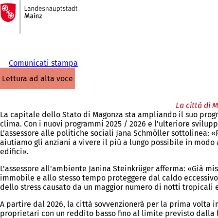
Alla
pagina
Vai al contenuto
iniziale
Comunicati stampa
lettura ad alta voce
La città di 
La capitale dello Stato di Magonza sta ampliando il suo prog
clima. Con i nuovi programmi 2025 / 2026 e l'ulteriore sviluppo 
L'assessore alle politiche sociali Jana Schmöller sottolinea:
aiutiamo gli anziani a vivere il più a lungo possibile in mod
edifici».
L'assessore all'ambiente Janina Steinkrüger afferma: «Già mi
immobile e allo stesso tempo proteggere dal caldo eccessivo in
dello stress causato da un maggior numero di notti tropicali e
A partire dal 2026, la città sovvenzionerà per la prima volta im
proprietari con un reddito basso fino al limite previsto dalla