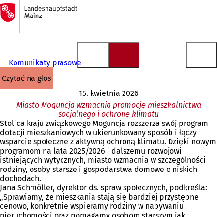
Do
strony
Przejdź do treści
głównej
Komunikaty prasowe
czytać na głos
15. kwietnia 2026
Miasto Moguncja wzmacnia promocję mieszkalnictwa
socjalnego i ochronę klimatu
Stolica kraju związkowego Moguncja rozszerza swój program
dotacji mieszkaniowych w ukierunkowany sposób i łączy
wsparcie społeczne z aktywną ochroną klimatu. Dzięki nowym
programom na lata 2025/2026 i dalszemu rozwojowi
istniejących wytycznych, miasto wzmacnia w szczególności
rodziny, osoby starsze i gospodarstwa domowe o niskich
dochodach.
Jana Schmöller, dyrektor ds. spraw społecznych, podkreśla:
„Sprawiamy, że mieszkania stają się bardziej przystępne
cenowo, konkretnie wspieramy rodziny w nabywaniu
nieruchomości oraz pomagamy osobom starszym jak