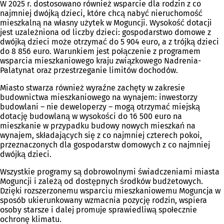
W 2025 r. dostosowano również wsparcie dla rodzin z co
najmniej dwójką dzieci, które chcą nabyć nieruchomość
mieszkalną na własny użytek w Moguncji. Wysokość dotacji
jest uzależniona od liczby dzieci: gospodarstwo domowe z
dwójką dzieci może otrzymać do 5 904 euro, a z trójką dzieci
do 8 856 euro. Warunkiem jest połączenie z programem
wsparcia mieszkaniowego kraju związkowego Nadrenia-
Palatynat oraz przestrzeganie limitów dochodów.
Miasto stwarza również wyraźne zachęty w zakresie
budownictwa mieszkaniowego na wynajem: inwestorzy
budowlani – nie deweloperzy – mogą otrzymać miejską
dotację budowlaną w wysokości do 16 500 euro na
mieszkanie w przypadku budowy nowych mieszkań na
wynajem, składających się z co najmniej czterech pokoi,
przeznaczonych dla gospodarstw domowych z co najmniej
dwójką dzieci.
Wszystkie programy są dobrowolnymi świadczeniami miasta
Moguncji i zależą od dostępnych środków budżetowych.
Dzięki rozszerzonemu wsparciu mieszkaniowemu Moguncja w
sposób ukierunkowany wzmacnia pozycję rodzin, wspiera
osoby starsze i dalej promuje sprawiedliwą społecznie
ochronę klimatu.