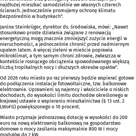
najdłużej mieszkać samodzielnie we własnych czterech
ścianach. Jednocześnie promujemy ochronę klimatu
bezpośrednio w budynkach”.
Janina Steinkrüger, dyrektor ds. środowiska, mówi: „Nawet
stosunkowo proste działania związane z renowacją
energetyczną mogą znacznie zmniejszyć zużycie energii w
nieruchomości, a jednocześnie chronić przed nadmiernym
upałem latem. A więcej zieleni w mieście poprawia
mikroklimat, a tym samym chroni zdrowie, zwłaszcza w
kontekście rosnącego obciążenia spowodowanego większą
liczbą tropikalnych nocy i dłuższych okresów upałów”.
Od 2026 roku miasto po raz pierwszy będzie wspierać gotowe
do podłączenia instalacje fotowoltaiczne, tzw. balkonowe
elektrownie. Uprawnieni są najemcy i właściciele o niskich
dochodach, do wysokości limitu dochodów określonego w
krajowej ustawie o wspieraniu mieszkalnictwa (§ 13 ust. 2
LWoFG) powiększonego o 10 procent.
Miasto przyznaje jednorazową dotację w wysokości do 200
euro na nową elektrownię balkonową na gospodarstwo
domowe o mocy zasilania maksymalnie 800 W i mocy
modułów do 2 kW.