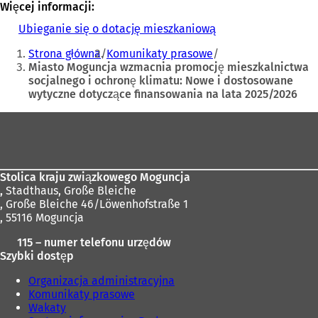
Więcej informacji:
Ubieganie się o dotację mieszkaniową
(
Jesteś
O
Strona główna
Komunikaty prasowe
t
tutaj:
Miasto Moguncja wzmacnia promocję mieszkalnictwa
w
socjalnego i ochronę klimatu: Nowe i dostosowane
i
wytyczne dotyczące finansowania na lata 2025/2026
e
r
Obszar
a
s
stóp
i
ę
w
Stolica kraju związkowego Moguncja
n
,
Stadthaus, Große Bleiche
o
, Große Bleiche 46/Löwenhofstraße 1
w
, 55116 Moguncja
e
115 – numer telefonu urzędów
j
Szybki dostęp
k
a
Organizacja administracyjna
r
Komunikaty prasowe
c
Wakaty
i